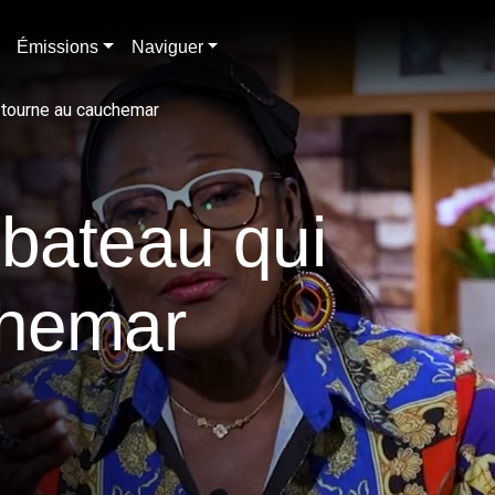
Émissions
Naviguer
 tourne au cauchemar
bateau qui
chemar