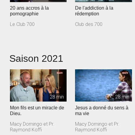
20 ans accros à la
De l'addiction à la
pornographie
rédemption
Le Club 700
Club des 700
Saison 2021
28 min
28 min
Mon fils est un miracle de
Jesus a donné du sens à
Dieu.
ma vie
Macy Domingo et Pr.
Macy Domingo et Pr.
Raymond Koffi
Raymond Koffi