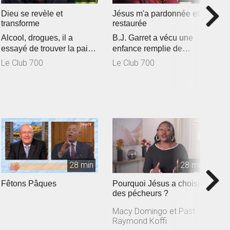
Dieu se revèle et
Jésus m'a pardonnée et
U
transforme
restaurée
V
Alcool, drogues, il a
B.J. Garret a vécu une
u
essayé de trouver la paix
enfance remplie de
u
L
avec ces substances.
souffrances. À 15 ans, elle
Le Club 700
Le Club 700
Cependant,...
tombe en...
28 min
28 min
Fêtons Pâques
Pourquoi Jésus a choisi
I
des pécheurs ?
l
Macy Domingo et Past.
M
Raymond Koffi
R