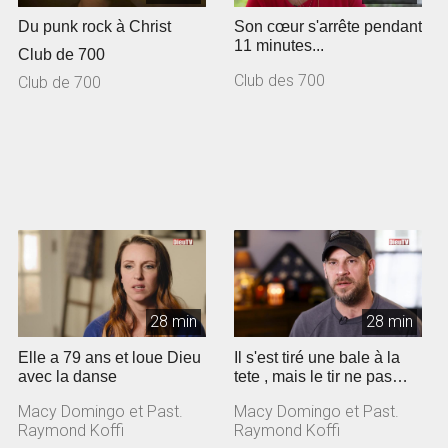
Du punk rock à Christ
Son cœur s'arrête pendant
11 minutes...
Club de 700
Club des 700
Club de 700
28 min
28 min
Elle a 79 ans et loue Dieu
Il s'est tiré une bale à la
avec la danse
tete , mais le tir ne pas
parti!
Macy Domingo et Past.
Macy Domingo et Past.
Raymond Koffi
Raymond Koffi