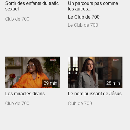
Sortir des enfants du trafic
Un parcours pas comme
sexuel
les autres...
Le Club de 700
Club de 700
Le Club de 700
29 min
28 min
Les miracles divins
Le nom puissant de Jésus
Club de 700
Club de 700