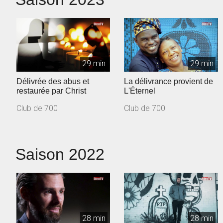
29 min
29 min
Délivrée des abus et
La délivrance provient de
restaurée par Christ
L'Éternel
Club de 700
Club de 700
Saison 2022
28 min
28 min