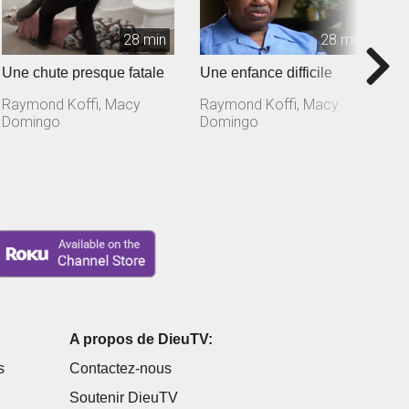
28 min
28 min
Une chute presque fatale
Une enfance difficile
U
Raymond Koffi, Macy
Raymond Koffi, Macy
R
Domingo
Domingo
D
A propos de DieuTV:
s
Contactez-nous
Soutenir DieuTV