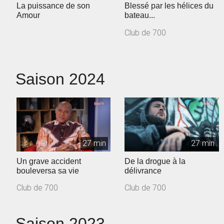
La puissance de son
Blessé par les hélices du
Amour
bateau...
Club de 700
Saison 2024
27 min
27 min
Un grave accident
De la drogue à la
bouleversa sa vie
délivrance
Club de 700
Club de 700
Saison 2023