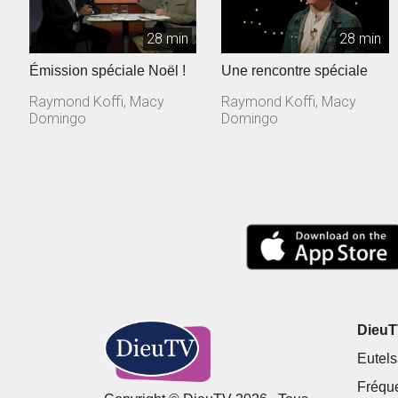
28 min
28 min
Émission spéciale Noël !
Une rencontre spéciale
Raymond Koffi, Macy
Raymond Koffi, Macy
Domingo
Domingo
DieuTV
Eutels
Fréqu