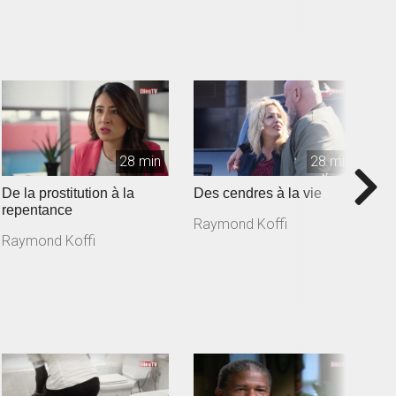
28 min
28 min
De la prostitution à la
Des cendres à la vie
D
repentance
d
Raymond Koffi
Raymond Koffi
R