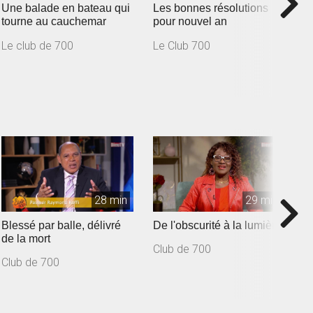
Une balade en bateau qui
Les bonnes résolutions
J
tourne au cauchemar
pour nouvel an
Le club de 700
Le Club 700
L
28 min
29 min
Blessé par balle, délivré
De l'obscurité à la lumière
D
de la mort
v
Club de 700
Club de 700