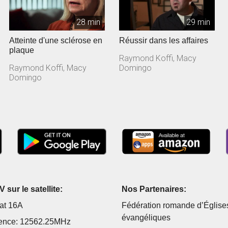
28 min
29 min
Atteinte d'une sclérose en
Réussir dans les affaires
plaque
Raymond Koffi, Macy
Raymond Koffi, Macy
Domingo
Domingo
 sur le satellite:
Nos Partenaires:
at 16A
Fédération romande d’Église
évangéliques
ence: 12562.25MHz