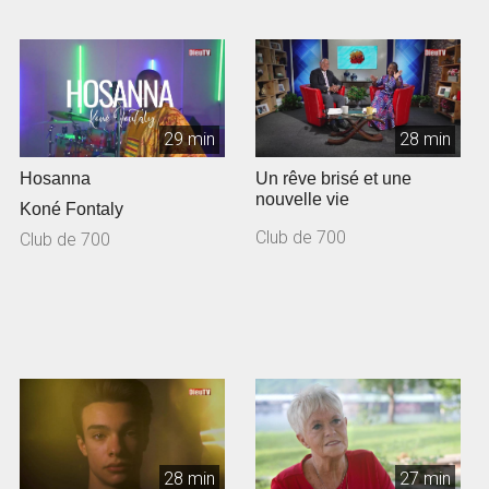
29 min
28 min
Hosanna
Un rêve brisé et une
nouvelle vie
Koné Fontaly
Club de 700
Club de 700
28 min
27 min