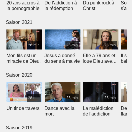
20 ans accros à
De l'addiction à
Du punk rock à
Son 
la pornographie
la rédemption
Christ
s'arr
11 mi
Saison 2021
28 min
28 min
28 min
Mon fils est un
Jesus a donné
Elle a 79 ans et
Il s'e
miracle de Dieu.
du sens à ma vie
loue Dieu avec
bale à
la danse
mais 
parti!
Saison 2020
28 min
28 min
28 min
Un tir de travers
Dance avec la
La malédiction
Deliv
mort
de l'addiction
flam
Saison 2019