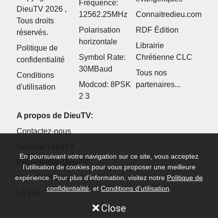
Fréquence:
DieuTV 2026 ,
12562.25MHz
Connaitredieu.com
Tous droits
Polarisation
RDF Édition
réservés.
horizontale
Librairie
Politique de
Symbol Rate:
Chrétienne CLC
confidentialité
30MBaud
Tous nos
Conditions
Modcod: 8PSK
partenaires...
d'utilisation
2 3
A propos de DieuTV:
Contactez-nous
Soutenir DieuTV
En poursuivant votre navigation sur ce site, vous acceptez
Présentation DieuTV
l’utilisation de cookies pour vous proposer une meilleure
Nos Partenaires
expérience. Pour plus d’information, visitez notre
Politique de
confidentialité
, et
Conditions d'utilisation
.
LA Dot...