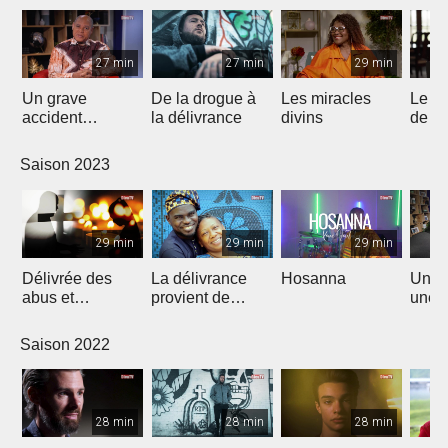
27 min
27 min
29 min
Un grave
De la drogue à
Les miracles
Le n
accident
la délivrance
divins
de J
bouleversa sa
vie
Saison 2023
29 min
29 min
29 min
Délivrée des
La délivrance
Hosanna
Un rê
abus et
provient de
une n
restaurée par
L'Éternel
Christ
Saison 2022
28 min
28 min
28 min