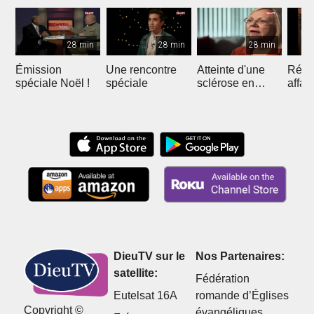
28 min
28 min
28 min
Émission
Une rencontre
Atteinte d'une
Réuss
spéciale Noël !
spéciale
sclérose en
affai
plaque
DieuTV sur le
Nos Partenaires:
satellite:
Fédération
Eutelsat 16A
romande d’Églises
Copyright ©
évangéliques