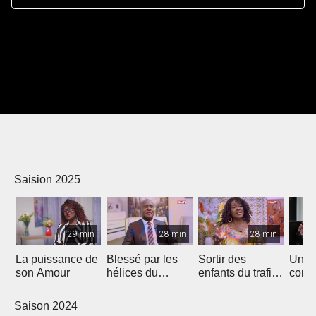
Saision 2025
29 min
28 min
28 min
La puissance de
Blessé par les
Sortir des
Un p
son Amour
hélices du
enfants du trafic
comm
bateau...
sexuel
autres
Saison 2024