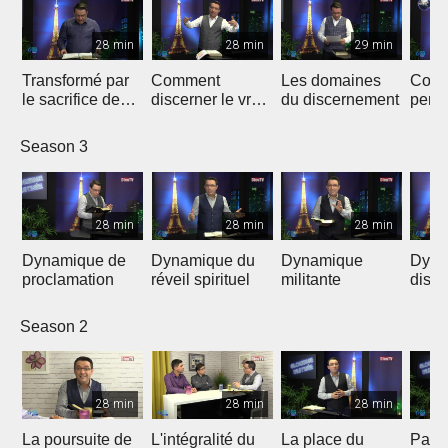
28 min
28 min
29 min
Transformé par
Comment
Les domaines
Coro
le sacrifice de
discerner le vrai
du discernement
persp
Jésus
du faux
Season 3
28 min
28 min
28 min
Dynamique de
Dynamique du
Dynamique
Dyna
proclamation
réveil spirituel
militante
disci
Season 2
28 min
28 min
28 min
La poursuite de
L'intégralité du
La place du
Payer