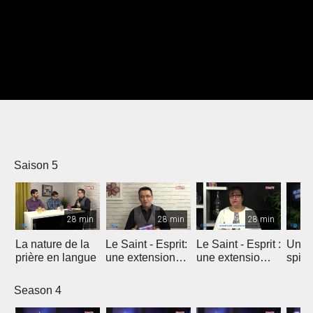
Saison 5
28 min
28 min
28 min
La nature de la
Le Saint - Esprit:
Le Saint - Esprit :
Un p
prière en langue
une extension
une extensio
spirit
charismatique
surnaturelle
surna
Season 4