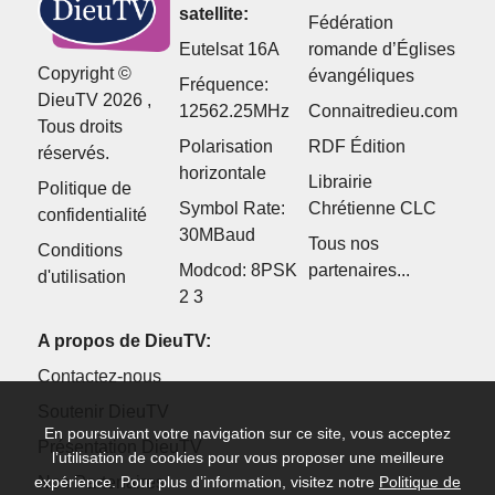
satellite:
Fédération
Eutelsat 16A
romande d’Églises
Copyright ©
évangéliques
Fréquence:
DieuTV 2026 ,
12562.25MHz
Connaitredieu.com
Tous droits
Polarisation
RDF Édition
réservés.
horizontale
Librairie
Politique de
Symbol Rate:
Chrétienne CLC
confidentialité
30MBaud
Tous nos
Conditions
Modcod: 8PSK
partenaires...
d'utilisation
2 3
A propos de DieuTV:
Contactez-nous
Soutenir DieuTV
En poursuivant votre navigation sur ce site, vous acceptez
Présentation DieuTV
l’utilisation de cookies pour vous proposer une meilleure
expérience. Pour plus d’information, visitez notre
Politique de
Nos Partenaires