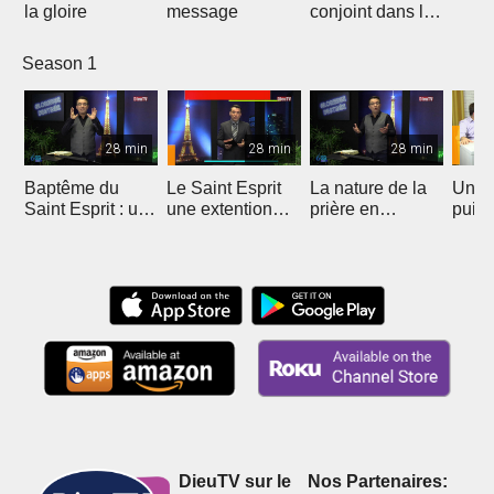
la gloire
message
conjoint dans le
ministère
Season 1
28 min
28 min
28 min
Baptême du
Le Saint Esprit
La nature de la
Une p
Saint Esprit : une
une extention
prière en
puis
extension
surnaturelle
langues
charismatique
DieuTV sur le
Nos Partenaires: