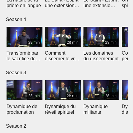
prière en langue
une extension
une extensio
spirit
charismatique
surnaturelle
surna
Season 4
28 min
28 min
29 min
Transformé par
Comment
Les domaines
Coro
le sacrifice de
discerner le vrai
du discernement
persp
Jésus
du faux
Season 3
28 min
28 min
28 min
Dynamique de
Dynamique du
Dynamique
Dyna
proclamation
réveil spirituel
militante
disci
Season 2