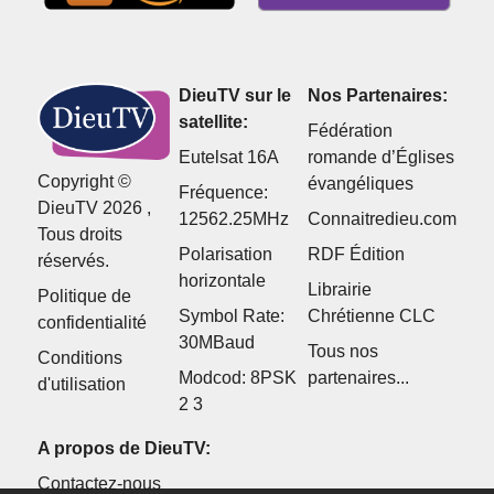
DieuTV sur le
Nos Partenaires:
satellite:
Fédération
Eutelsat 16A
romande d’Églises
Copyright ©
évangéliques
Fréquence:
DieuTV 2026 ,
12562.25MHz
Connaitredieu.com
Tous droits
Polarisation
RDF Édition
réservés.
horizontale
Librairie
Politique de
Symbol Rate:
Chrétienne CLC
confidentialité
30MBaud
Tous nos
Conditions
Modcod: 8PSK
partenaires...
d'utilisation
2 3
A propos de DieuTV:
Contactez-nous