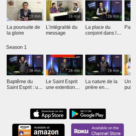
28 min
28 min
28 min
La poursuite de
L'intégralité du
La place du
Payer
la gloire
message
conjoint dans le
ministère
Season 1
28 min
28 min
28 min
Baptême du
Le Saint Esprit
La nature de la
Une p
Saint Esprit : une
une extention
prière en
puis
extension
surnaturelle
langues
charismatique