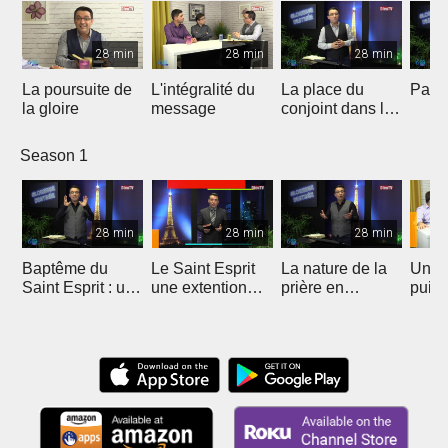
28 min
28 min
28 min
La poursuite de
L'intégralité du
La place du
Payer
la gloire
message
conjoint dans le
ministère
Season 1
28 min
28 min
28 min
Baptême du
Le Saint Esprit
La nature de la
Une p
Saint Esprit : une
une extention
prière en
puis
extension
surnaturelle
langues
charismatique