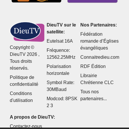
DieuTV sur le
Nos Partenaires:
satellite:
Fédération
Eutelsat 16A
romande d’Églises
Copyright ©
évangéliques
Fréquence:
DieuTV 2026 ,
12562.25MHz
Connaitredieu.com
Tous droits
Polarisation
RDF Édition
réservés.
horizontale
Librairie
Politique de
Symbol Rate:
Chrétienne CLC
confidentialité
30MBaud
Tous nos
Conditions
Modcod: 8PSK
partenaires...
d'utilisation
2 3
A propos de DieuTV:
Contactez-nous