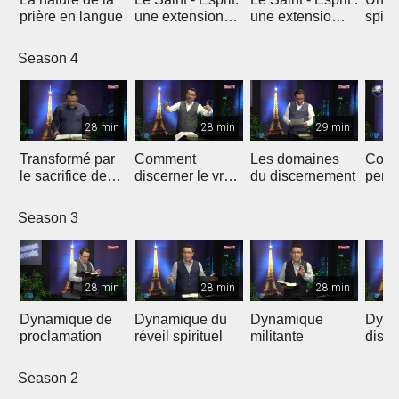
prière en langue
une extension
une extensio
spirit
charismatique
surnaturelle
surna
Season 4
28 min
28 min
29 min
Transformé par
Comment
Les domaines
Coro
le sacrifice de
discerner le vrai
du discernement
persp
Jésus
du faux
Season 3
28 min
28 min
28 min
Dynamique de
Dynamique du
Dynamique
Dyna
proclamation
réveil spirituel
militante
disci
Season 2