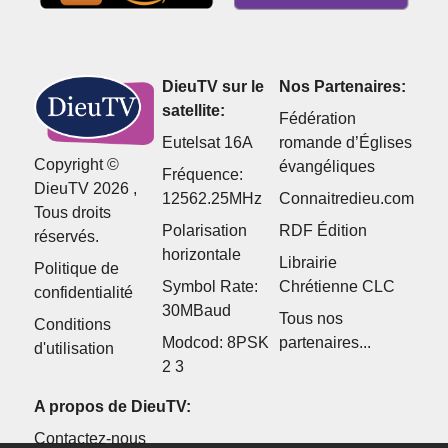
DieuTV sur le
Nos Partenaires:
satellite:
Fédération
Eutelsat 16A
romande d’Églises
Copyright ©
évangéliques
Fréquence:
DieuTV 2026 ,
12562.25MHz
Connaitredieu.com
Tous droits
Polarisation
RDF Édition
réservés.
horizontale
Librairie
Politique de
Symbol Rate:
Chrétienne CLC
confidentialité
30MBaud
Tous nos
Conditions
Modcod: 8PSK
partenaires...
d'utilisation
2 3
A propos de DieuTV:
Contactez-nous