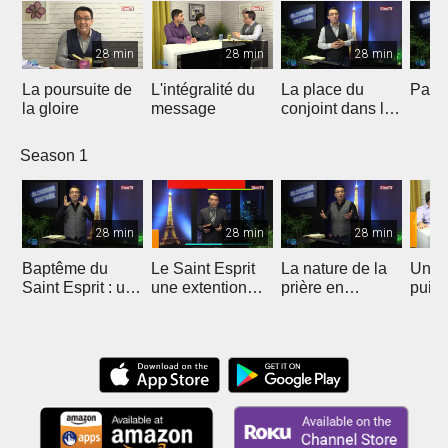
28 min
28 min
28 min
La poursuite de
L'intégralité du
La place du
Payer
la gloire
message
conjoint dans le
ministère
Season 1
28 min
28 min
28 min
Baptême du
Le Saint Esprit
La nature de la
Une p
Saint Esprit : une
une extention
prière en
puis
extension
surnaturelle
langues
charismatique