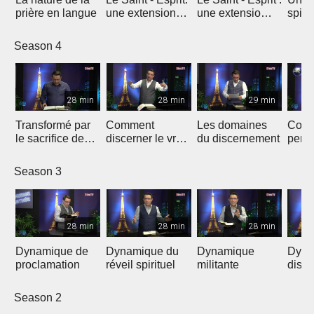
prière en langue
une extension
une extensio
spirit
charismatique
surnaturelle
surna
Season 4
28 min
28 min
29 min
Transformé par
Comment
Les domaines
Coro
le sacrifice de
discerner le vrai
du discernement
persp
Jésus
du faux
Season 3
28 min
28 min
28 min
Dynamique de
Dynamique du
Dynamique
Dyna
proclamation
réveil spirituel
militante
disci
Season 2