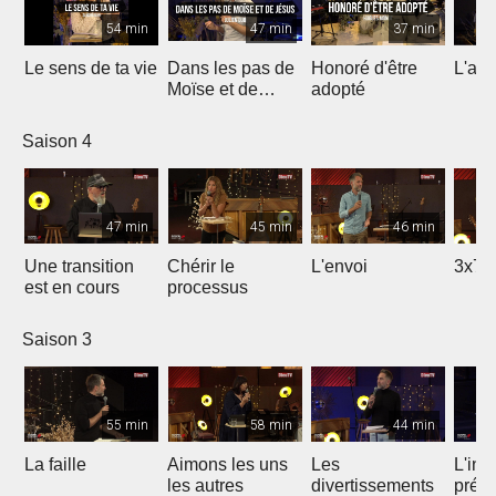
54 min
47 min
37 min
Le sens de ta vie
Dans les pas de
Honoré d'être
L'ami
Moïse et de
adopté
Jésus
Saison 4
47 min
45 min
46 min
Une transition
Chérir le
L'envoi
3x7 
est en cours
processus
Saison 3
55 min
58 min
44 min
La faille
Aimons les uns
Les
L'int
les autres
divertissements
préc