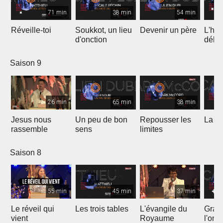
71 min
38 min
54 min
Réveille-toi
Soukkot, un lieu
Devenir un père
L'hui
d'onction
débo
Saison 9
26 min
65 min
38 min
Jesus nous
Un peu de bon
Repousser les
La vé
rassemble
sens
limites
Saison 8
55 min
45 min
37 min
Le réveil qui
Les trois tables
L'évangile du
Gran
vient
Royaume
l'onc