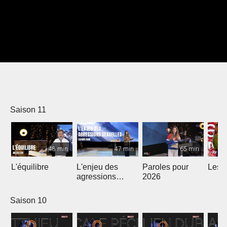
Saison 11
48 min
47 min
65 min
L'équilibre
L'enjeu des
Paroles pour
Les m
agressions
2026
sexuelles
Saison 10