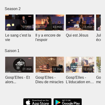
le ré
Season 2
51 min
43 min
15 min
Le sang c'est la
Il y a encore de
Qui est Jésus
Julie
vie
l'espoir
écou
en pr
Saison 1
21 min
22 min
12 min
Gosp'Elles - Et
Gosp'Elles -
Gosp'Elles -
Gosp'
alors...
Dieu de miracles
L'éducation en
mes e
marche