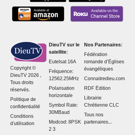
DieuTV sur le
Nos Partenaires:
satellite:
Fédération
Eutelsat 16A
romande d’Églises
Copyright ©
évangéliques
Fréquence:
DieuTV 2026 ,
12562.25MHz
Connaitredieu.com
Tous droits
Polarisation
RDF Édition
réservés.
horizontale
Librairie
Politique de
Symbol Rate:
Chrétienne CLC
confidentialité
30MBaud
Tous nos
Conditions
Modcod: 8PSK
partenaires...
d'utilisation
2 3