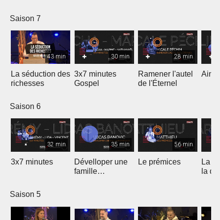
Saison 7
43 min
30 min
28 min
La séduction des
3x7 minutes
Ramener l'autel
Aimer
richesses
Gospel
de l'Éternel
Saison 6
32 min
35 min
56 min
3x7 minutes
Dévelloper une
Le prémices
La ré
famille
la di
prophétique
Saison 5