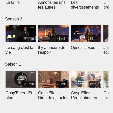
La faille
Aimons les uns
Les
L'int
les autres
divertissements
préc
le ré
Season 2
51 min
43 min
15 min
Le sang c'est la
Il y a encore de
Qui est Jésus
Julie
vie
l'espoir
écou
en pr
Saison 1
21 min
22 min
12 min
Gosp'Elles - Et
Gosp'Elles -
Gosp'Elles -
Gosp'
alors...
Dieu de miracles
L'éducation en
mes e
marche