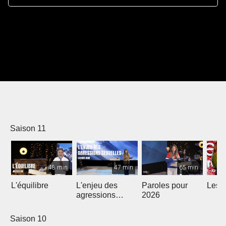
Saison 11
48 min
47 min
65 min
L'équilibre
L'enjeu des
Paroles pour
Les m
agressions
2026
sexuelles
Saison 10