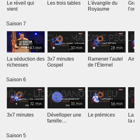
Le réveil qui
Les trois tables
L'évangile du
Gran
vient
Royaume
l'onc
Saison 7
43 min
30 min
28 min
La séduction des
3x7 minutes
Ramener l'autel
Aimer
richesses
Gospel
de l'Éternel
Saison 6
32 min
35 min
56 min
3x7 minutes
Dévelloper une
Le prémices
La ré
famille
la di
prophétique
Saison 5