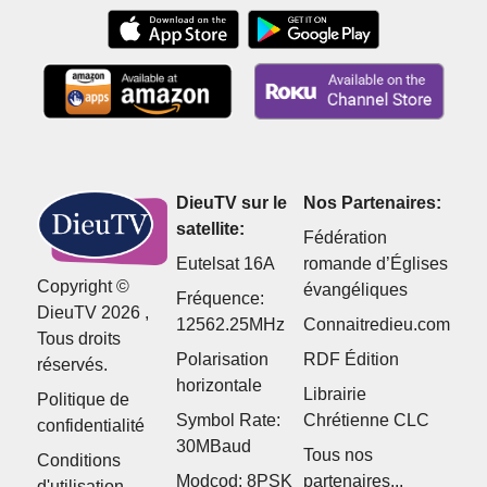
DieuTV sur le
Nos Partenaires:
satellite:
Fédération
Eutelsat 16A
romande d’Églises
Copyright ©
évangéliques
Fréquence:
DieuTV 2026 ,
12562.25MHz
Connaitredieu.com
Tous droits
Polarisation
RDF Édition
réservés.
horizontale
Librairie
Politique de
Symbol Rate:
Chrétienne CLC
confidentialité
30MBaud
Tous nos
Conditions
Modcod: 8PSK
partenaires...
d'utilisation