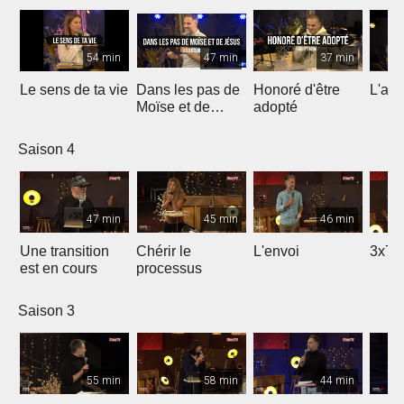
54 min
47 min
37 min
Le sens de ta vie
Dans les pas de
Honoré d'être
L'ami
Moïse et de
adopté
Jésus
Saison 4
47 min
45 min
46 min
Une transition
Chérir le
L'envoi
3x7 
est en cours
processus
Saison 3
55 min
58 min
44 min