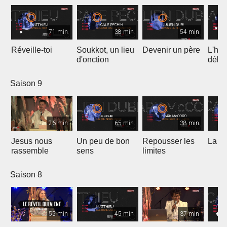
71 min
38 min
54 min
Réveille-toi
Soukkot, un lieu
Devenir un père
L'hui
d'onction
débo
Saison 9
26 min
65 min
38 min
Jesus nous
Un peu de bon
Repousser les
La vé
rassemble
sens
limites
Saison 8
55 min
45 min
37 min