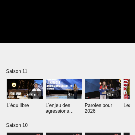
Saison 11
48 min
47 min
65 min
L'équilibre
L'enjeu des
Paroles pour
Les m
agressions
2026
sexuelles
Saison 10