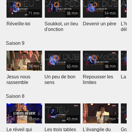
71 min
38 min
54 min
Réveille-toi
Soukkot, un lieu
Devenir un père
L'hui
d'onction
débo
Saison 9
26 min
65 min
38 min
Jesus nous
Un peu de bon
Repousser les
La vé
rassemble
sens
limites
Saison 8
55 min
45 min
37 min
Le réveil qui
Les trois tables
L'évangile du
Gran