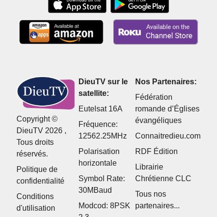
DieuTV sur le
Nos Partenaires:
satellite:
Fédération
Eutelsat 16A
romande d’Églises
Copyright ©
évangéliques
Fréquence:
DieuTV 2026 ,
12562.25MHz
Connaitredieu.com
Tous droits
Polarisation
RDF Édition
réservés.
horizontale
Librairie
Politique de
Symbol Rate:
Chrétienne CLC
confidentialité
30MBaud
Tous nos
Conditions
Modcod: 8PSK
partenaires...
d'utilisation