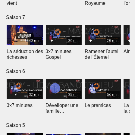
vient
Royaume
l'onc
Saison 7
43 min
30 min
28 min
La séduction des
3x7 minutes
Ramener l'autel
Aimer
richesses
Gospel
de l'Éternel
Saison 6
32 min
35 min
56 min
3x7 minutes
Dévelloper une
Le prémices
La ré
famille
la di
prophétique
Saison 5