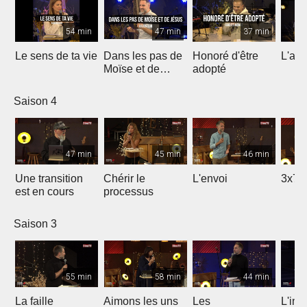
54 min
47 min
37 min
Le sens de ta vie
Dans les pas de
Honoré d'être
L'ami
Moïse et de
adopté
Jésus
Saison 4
47 min
45 min
46 min
Une transition
Chérir le
L'envoi
3x7 
est en cours
processus
Saison 3
55 min
58 min
44 min
La faille
Aimons les uns
Les
L'int