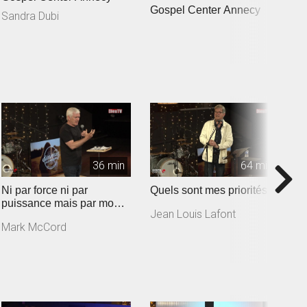
Gospel Center Annecy
G
Sandra Dubi
E
36 min
64 min
Ni par force ni par
Quels sont mes priorités ?
L
puissance mais par mon
re
Jean Louis Lafont
Esprit
Mark McCord
M