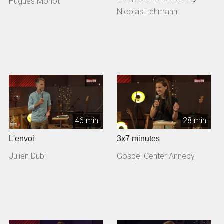
Hugues Monot
Nicolas Lehmann
46 min
28 min
L'envoi
3x7 minutes
Julien Dubi
Gospel Center Annecy