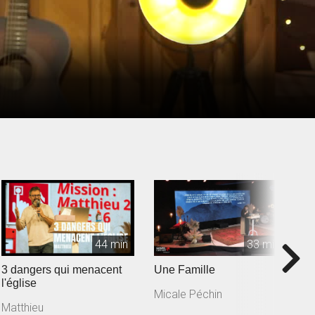
44 min
33 min
3 dangers qui menacent
Une Famille
L'
l'église
Micale Péchin
X
Matthieu