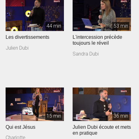
44 min
53 min
Les divertissements
L'intercession précède
toujours le réveil
Julien Dubi
Sandra Dubi
15 min
36 min
Qui est Jésus
Julien Dubi écoute et mets
en pratique
Charlotte