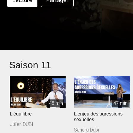
Lecture
Partager
Saison 11
48 min
47 min
L'équilibre
L'enjeu des agressions
sexuelles
Julien DUBI
Sandra Dubi