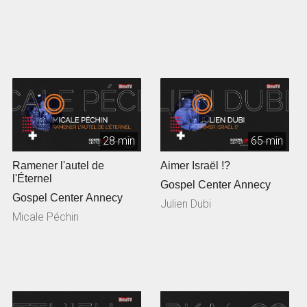
28 min
65 min
Ramener l'autel de
Aimer Israël !?
l'Éternel
Gospel Center Annecy
Gospel Center Annecy
Julien Dubi
Micale Péchin