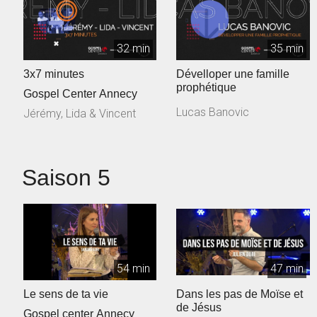
32 min
35 min
3x7 minutes
Dévelloper une famille
prophétique
Gospel Center Annecy
Lucas Banovic
Jérémy, Lida & Vincent
Saison 5
54 min
47 min
Le sens de ta vie
Dans les pas de Moïse et
de Jésus
Gospel center Annecy