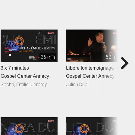
36 min
52 min
3 x 7 minutes
Libère ton témoignage
L
Gospel Center Annecy
Gospel Center Annecy
G
Sacha, Émilie, Jérémy
Julien Dubi