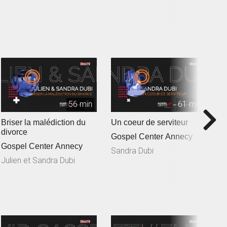
56 min
61 min
Briser la malédiction du
Un coeur de serviteur
C
divorce
ba
Gospel Center Annecy
Gospel Center Annecy
G
Sandra Dubi
Julien et Sandra Dubi
J