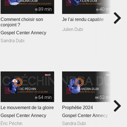
39 min
40 min
Comment choisir son
Je l'ai rendu capable
L'
conjoint ?
c
Julien Dubi
Gospel Center Annecy
G
Sandra Dubi
M
54 min
52 min
Le mouvement de la gloire
Prophétie 2024
L
Gospel Center Annecy
Gospel Center Annecy
G
Éric Péchin
Sandra Dubi
J