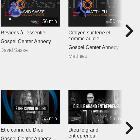
56 min
50 min
Reviens à l'essentiel
Citoyen sur terre et
U
comme au ciel
m
Gospel Center Annecy
Gospel Center Annecy
G
David Sasse
Matthieu
É
55 min
59 min
Être connu de Dieu
Dieu le grand
U
entrepreneur
s
Gospel Center Annecy