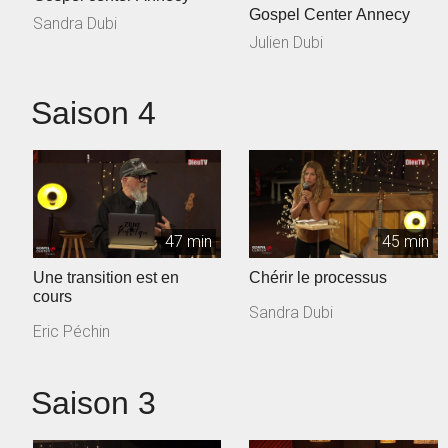
Gospel Center Annecy
Sandra Dubi
Julien Dubi
Saison 4
47 min
45 min
Une transition est en
Chérir le processus
cours
Sandra Dubi
Eric Péchin
Saison 3