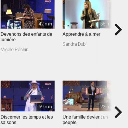
42 min
55 min
Devenons des enfants de
Apprendre à aimer
L
lumière
l'
Sandra Dubi
Micale Péchin
X
59 min
23 min
Discerner les temps et les
Une famille devient un
Ba
saisons
peuple
C