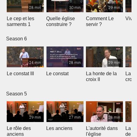
28 min
30 min
29 min
Le cep et les
Quelle église
Comment Le
Vivre
sarments 1
construire ?
servir ?
Season 6
24 min
28 min
29 min
Le constat III
Le constat
La honte de la
La ho
croix II
croix
Season 5
29 min
27 min
28 min
Le rôle des
Les anciens
L'autorité dans
La s
anciens
l'église
de c