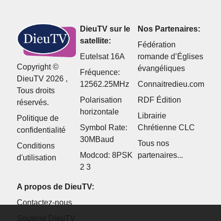
DieuTV sur le
Nos Partenaires:
satellite:
Fédération
Eutelsat 16A
romande d’Églises
Copyright ©
évangéliques
Fréquence:
DieuTV 2026 ,
12562.25MHz
Connaitredieu.com
Tous droits
Polarisation
RDF Édition
réservés.
horizontale
Librairie
Politique de
Symbol Rate:
Chrétienne CLC
confidentialité
30MBaud
Tous nos
Conditions
Modcod: 8PSK
partenaires...
d'utilisation
2 3
A propos de DieuTV:
Contactez-nous
Soutenir DieuTV