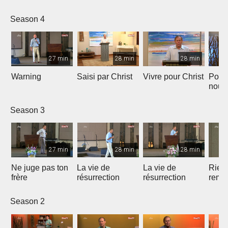
Season 4
27 min
28 min
28 min
Warning
Saisi par Christ
Vivre pour Christ
Pour
nous
la foi
Season 3
27 min
28 min
28 min
Ne juge pas ton
La vie de
La vie de
Rien 
frère
résurrection
résurrection
rempl
Saint
Season 2