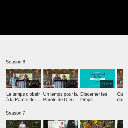
Season 8
28 min
29 min
27 min
Le temps d'obéir
Un temps pour la
Discerner les
Où e
à la Parole de
Parole de Dieu
temps
dans 
Dieu
Season 7