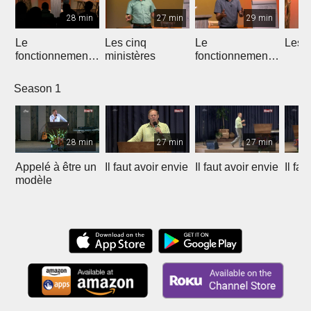
28 min
27 min
29 min
Le
Les cinq
Le
Les d
fonctionnement
ministères
fonctionnement
de l'équipe
des ministères
apostolique
Season 1
28 min
27 min
27 min
Appelé à être un
Il faut avoir envie
Il faut avoir envie
Il fau
modèle