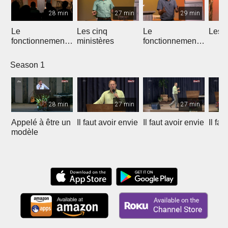
28 min
27 min
29 min
Le
Les cinq
Le
Les d
fonctionnement
ministères
fonctionnement
de l'équipe
des ministères
apostolique
Season 1
28 min
27 min
27 min
Appelé à être un
Il faut avoir envie
Il faut avoir envie
Il fau
modèle