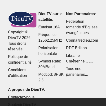
DieuTV sur le
Nos Partenaires:
satellite:
Fédération
Eutelsat 16A
romande d’Églises
Copyright ©
évangéliques
Fréquence:
DieuTV 2026 ,
12562.25MHz
Connaitredieu.com
Tous droits
Polarisation
RDF Édition
réservés.
horizontale
Librairie
Politique de
Symbol Rate:
Chrétienne CLC
confidentialité
30MBaud
Tous nos
Conditions
Modcod: 8PSK
partenaires...
d'utilisation
2 3
A propos de DieuTV:
Contactez-nous
Soutenir DieuTV