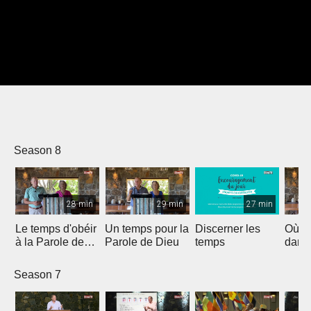
Season 8
28 min
29 min
27 min
Le temps d'obéir
Un temps pour la
Discerner les
Où e
à la Parole de
Parole de Dieu
temps
dans 
Dieu
Season 7