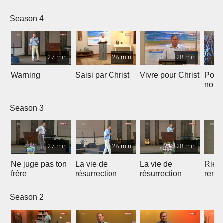
Season 4
27 min
28 min
28 min
Warning
Saisi par Christ
Vivre pour Christ
Pour
nous
la foi
Season 3
27 min
28 min
28 min
Ne juge pas ton
La vie de
La vie de
Rien 
frère
résurrection
résurrection
rempl
Saint
Season 2