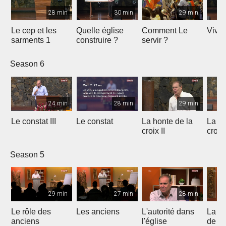
28 min
30 min
29 min
Le cep et les
Quelle église
Comment Le
Vivre
sarments 1
construire ?
servir ?
Season 6
24 min
28 min
29 min
Le constat III
Le constat
La honte de la
La ho
croix II
croix
Season 5
29 min
27 min
28 min
Le rôle des
Les anciens
L'autorité dans
La s
anciens
l'église
de c