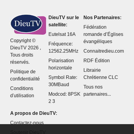
DieuTV sur le
Nos Partenaires:
satellite:
Fédération
Eutelsat 16A
romande d’Églises
Copyright ©
évangéliques
Fréquence:
DieuTV 2026 ,
12562.25MHz
Connaitredieu.com
Tous droits
Polarisation
RDF Édition
réservés.
horizontale
Librairie
Politique de
Symbol Rate:
Chrétienne CLC
confidentialité
30MBaud
Tous nos
Conditions
Modcod: 8PSK
partenaires...
d'utilisation
2 3
A propos de DieuTV:
Contactez-nous
Soutenir DieuTV