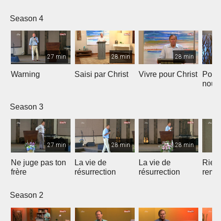
Season 4
27 min
28 min
28 min
Warning
Saisi par Christ
Vivre pour Christ
Pour
nous
la foi
Season 3
27 min
28 min
28 min
Ne juge pas ton
La vie de
La vie de
Rien 
frère
résurrection
résurrection
rempl
Saint
Season 2