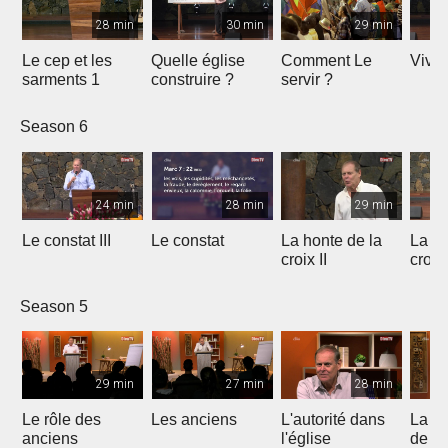
28 min
30 min
29 min
Le cep et les
Quelle église
Comment Le
Vivre
sarments 1
construire ?
servir ?
Season 6
24 min
28 min
29 min
Le constat III
Le constat
La honte de la
La ho
croix II
croix
Season 5
29 min
27 min
28 min
Le rôle des
Les anciens
L'autorité dans
La s
anciens
l'église
de c