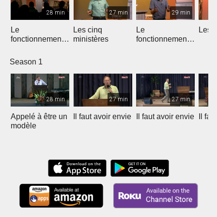
28 min
27 min
29 min
Le
Les cinq
Le
Les d
fonctionnement
ministères
fonctionnement
de l'équipe
des ministères
apostolique
Season 1
28 min
27 min
27 min
Appelé à être un
Il faut avoir envie
Il faut avoir envie
Il fau
modèle