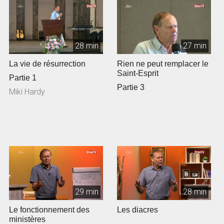
28 min
27 min
La vie de résurrection
Rien ne peut remplacer le
Saint-Esprit
Partie 1
Partie 3
Miki Hardy
29 min
28 min
Le fonctionnement des
Les diacres
ministères