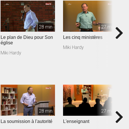
28 min
27 min
Le plan de Dieu pour Son
Les cinq ministères
L
église
m
Miki Hardy
Miki Hardy
M
28 min
27 min
La soumission à l'autorité
L'enseignant
L