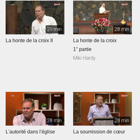
29 min
28 min
La honte de la croix II
La honte de la croix
1° partie
Miki Hardy
28 min
28 min
L'autorité dans l'église
La soumission de cœur