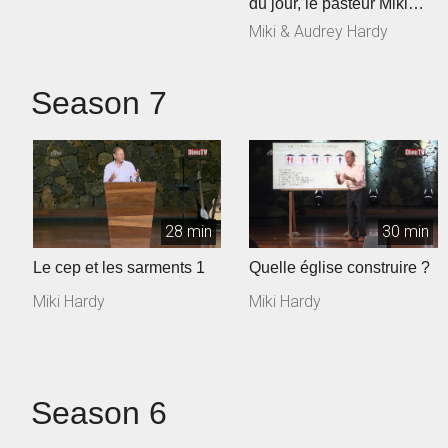
du jour, le pasteur Miki
Hardy nous encourage à
Miki & Audrey Hardy
considé...
Season 7
28 min
30 min
Le cep et les sarments 1
Quelle église construire ?
Miki Hardy
Miki Hardy
Season 6