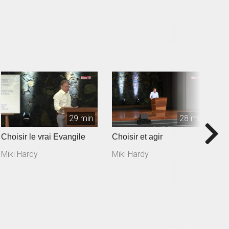
29 min
28 min
Choisir le vrai Evangile
Choisir et agir
A
P
Miki Hardy
Miki Hardy
M