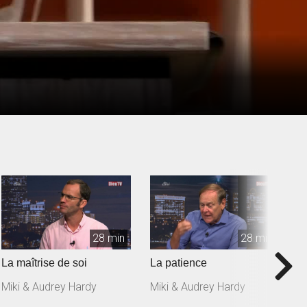
28 min
28 min
La maîtrise de soi
La patience
L
Miki & Audrey Hardy
Miki & Audrey Hardy
M