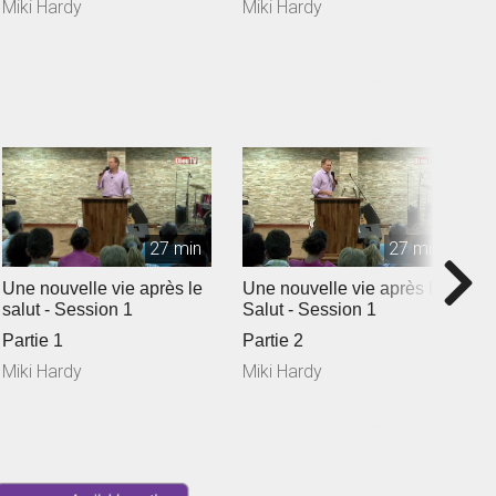
Miki Hardy
Miki Hardy
M
27 min
27 min
Une nouvelle vie après le
Une nouvelle vie après le
U
salut - Session 1
Salut - Session 1
s
Partie 1
Partie 2
P
Miki Hardy
Miki Hardy
M