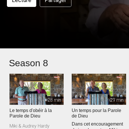
Lecture
Partager
Season 8
28 min
29 min
Le temps d'obéir à la
Un temps pour la Parole
Parole de Dieu
de Dieu
Dans cet encouragement
Miki & Audrey Hardy