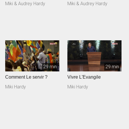
Discernons les temps et
montagnes… D’où me
Miki & Audrey Hardy
Miki & Audrey Hardy
mett...
viendra le s...
29 min
29 min
Comment Le servir ?
Vivre L'Evangile
Miki Hardy
Miki Hardy