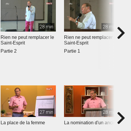
28 min
28 min
Rien ne peut remplacer le
Rien ne peut remplacer le
L
Saint-Esprit
Saint-Esprit
M
Partie 2
Partie 1
27 min
28 min
La place de la femme
La nomination d'un ancien
L
a