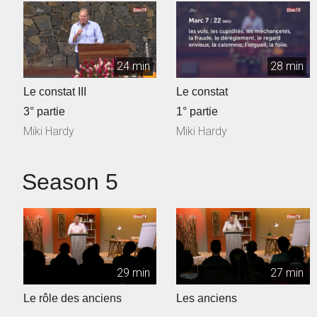
24 min
28 min
Le constat III
Le constat
3° partie
1° partie
Miki Hardy
Miki Hardy
Season 5
29 min
27 min
Le rôle des anciens
Les anciens