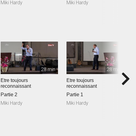
Miki Hardy
Miki Hardy
M
28 min
28 min
Etre toujours
Etre toujours
C
reconnaissant
reconnaissant
P
Partie 2
Partie 1
M
Miki Hardy
Miki Hardy