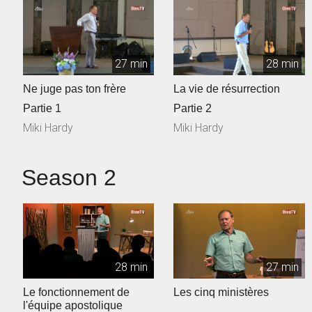
27 min
28 min
Ne juge pas ton frère
La vie de résurrection
Partie 1
Partie 2
Miki Hardy
Miki Hardy
Season 2
28 min
27 min
Le fonctionnement de
Les cinq ministères
l'équipe apostolique