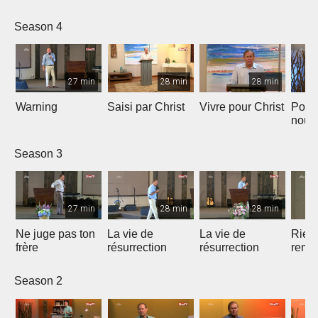
Season 4
27 min
28 min
28 min
Warning
Saisi par Christ
Vivre pour Christ
Pour
nous
la foi
Season 3
27 min
28 min
28 min
Ne juge pas ton
La vie de
La vie de
Rien 
frère
résurrection
résurrection
rempl
Saint
Season 2