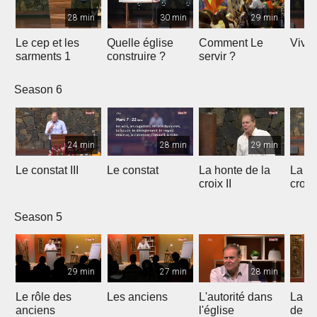
28 min
30 min
29 min
Le cep et les
Quelle église
Comment Le
Vivre
sarments 1
construire ?
servir ?
Season 6
24 min
28 min
29 min
Le constat III
Le constat
La honte de la
La ho
croix II
croix
Season 5
29 min
27 min
28 min
Le rôle des
Les anciens
L'autorité dans
La s
anciens
l'église
de c