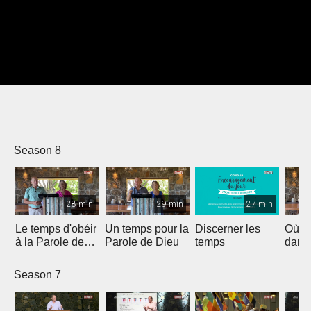
Season 8
28 min
29 min
27 min
Le temps d'obéir
Un temps pour la
Discerner les
Où e
à la Parole de
Parole de Dieu
temps
dans 
Dieu
Season 7