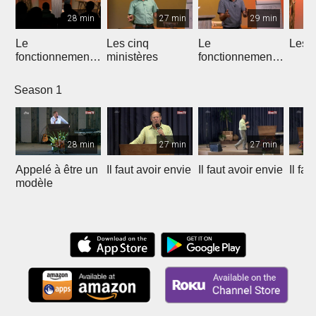
28 min
27 min
29 min
Le
Les cinq
Le
Les d
fonctionnement
ministères
fonctionnement
de l'équipe
des ministères
apostolique
Season 1
28 min
27 min
27 min
Appelé à être un
Il faut avoir envie
Il faut avoir envie
Il fau
modèle