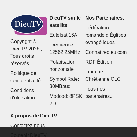
DieuTV sur le
Nos Partenaires:
satellite:
Fédération
Eutelsat 16A
romande d’Églises
Copyright ©
évangéliques
Fréquence:
DieuTV 2026 ,
12562.25MHz
Connaitredieu.com
Tous droits
Polarisation
RDF Édition
réservés.
horizontale
Librairie
Politique de
Symbol Rate:
Chrétienne CLC
confidentialité
30MBaud
Tous nos
Conditions
Modcod: 8PSK
partenaires...
d'utilisation
2 3
A propos de DieuTV:
Contactez-nous
Soutenir DieuTV