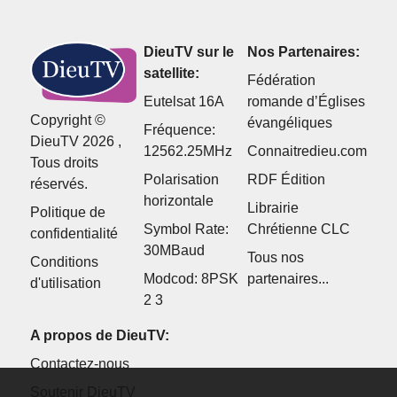
DieuTV sur le
Nos Partenaires:
satellite:
Fédération
Eutelsat 16A
romande d’Églises
Copyright ©
évangéliques
Fréquence:
DieuTV 2026 ,
12562.25MHz
Connaitredieu.com
Tous droits
Polarisation
RDF Édition
réservés.
horizontale
Librairie
Politique de
Symbol Rate:
Chrétienne CLC
confidentialité
30MBaud
Tous nos
Conditions
Modcod: 8PSK
partenaires...
d'utilisation
2 3
A propos de DieuTV:
Contactez-nous
Soutenir DieuTV