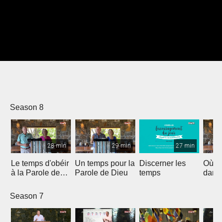
Season 8
28 min
29 min
27 min
Le temps d'obéir
Un temps pour la
Discerner les
Où e
à la Parole de
Parole de Dieu
temps
dans 
Dieu
Season 7