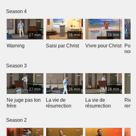
Season 4
27 min
28 min
28 min
Warning
Saisi par Christ
Vivre pour Christ
Pour
nous
la foi
Season 3
27 min
28 min
28 min
Ne juge pas ton
La vie de
La vie de
Rien 
frère
résurrection
résurrection
rempl
Saint
Season 2