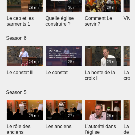
28 min
30 min
29 min
Le cep et les
Quelle église
Comment Le
Vivre
sarments 1
construire ?
servir ?
Season 6
24 min
28 min
29 min
Le constat III
Le constat
La honte de la
La ho
croix II
croix
Season 5
29 min
27 min
28 min
Le rôle des
Les anciens
L'autorité dans
La s
anciens
l'église
de c