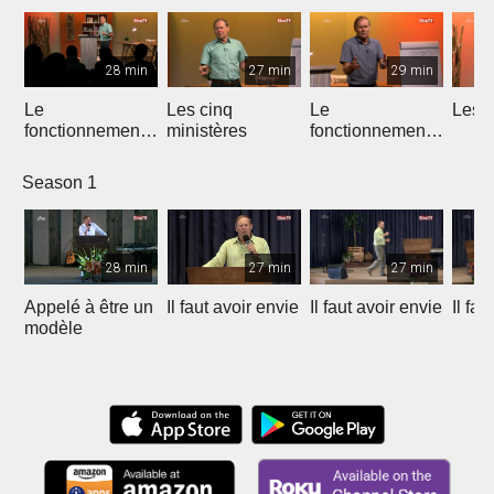
28 min
27 min
29 min
Le
Les cinq
Le
Les d
fonctionnement
ministères
fonctionnement
de l'équipe
des ministères
apostolique
Season 1
28 min
27 min
27 min
Appelé à être un
Il faut avoir envie
Il faut avoir envie
Il fau
modèle