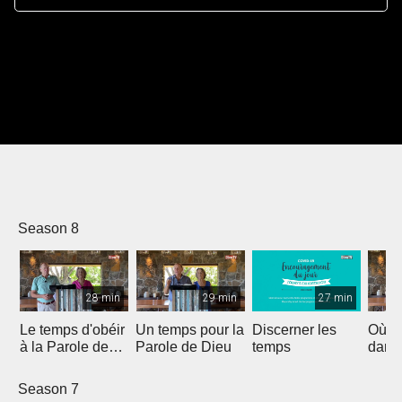
Season 8
28 min
29 min
27 min
Le temps d'obéir
Un temps pour la
Discerner les
Où e
à la Parole de
Parole de Dieu
temps
dans 
Dieu
Season 7