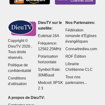
DieuTV sur le
Nos Partenaires:
satellite:
Fédération
Eutelsat 16A
romande d’Églises
Copyright ©
évangéliques
Fréquence:
DieuTV 2026 ,
12562.25MHz
Connaitredieu.com
Tous droits
Polarisation
RDF Édition
réservés.
horizontale
Librairie
Politique de
Symbol Rate:
Chrétienne CLC
confidentialité
30MBaud
Tous nos
Conditions
Modcod: 8PSK
partenaires...
d'utilisation
2 3
A propos de DieuTV: