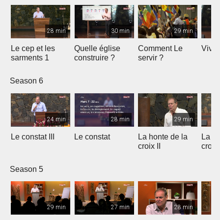
28 min
30 min
29 min
Le cep et les
Quelle église
Comment Le
Vivre
sarments 1
construire ?
servir ?
Season 6
24 min
28 min
29 min
Le constat III
Le constat
La honte de la
La ho
croix II
croix
Season 5
29 min
27 min
28 min