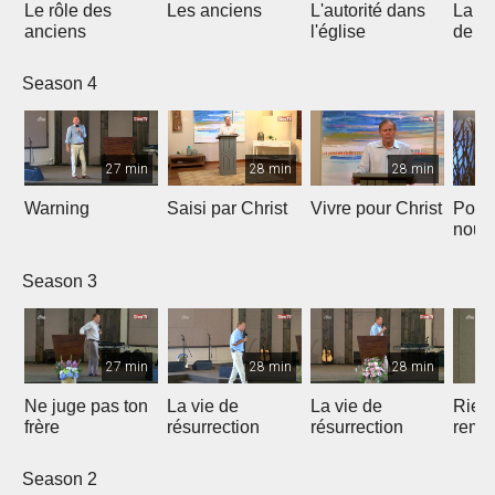
Le rôle des
Les anciens
L'autorité dans
La s
anciens
l'église
de c
Season 4
27 min
28 min
28 min
Warning
Saisi par Christ
Vivre pour Christ
Pour
nous
la foi
Season 3
27 min
28 min
28 min
Ne juge pas ton
La vie de
La vie de
Rien 
frère
résurrection
résurrection
rempl
Saint
Season 2