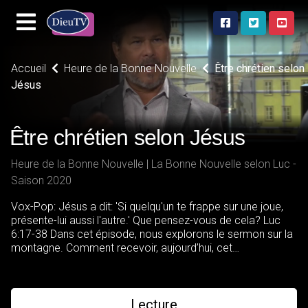
Accueil
Heure de la Bonne Nouvelle
Être chrétien selon
Jésus
Être chrétien selon Jésus
Heure de la Bonne Nouvelle | La Bonne Nouvelle selon Luc -
Saison 2020
Vox-Pop: Jésus a dit: 'Si quelqu'un te frappe sur une joue,
présente-lui aussi l'autre.' Que pensez-vous de cela? Luc
6:17-38 Dans cet épisode, nous explorons le sermon sur la
montagne. Comment recevoir, aujourd’hui, cet
enseignement que Jésus nous a laissé. Quels en sont les
principes que nous pouvons appliquer dans notre vie.
Lecture