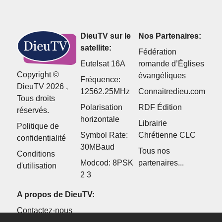
DieuTV sur le
Nos Partenaires:
satellite:
Fédération
Eutelsat 16A
romande d’Églises
Copyright ©
évangéliques
Fréquence:
DieuTV 2026 ,
12562.25MHz
Connaitredieu.com
Tous droits
Polarisation
RDF Édition
réservés.
horizontale
Librairie
Politique de
Symbol Rate:
Chrétienne CLC
confidentialité
30MBaud
Tous nos
Conditions
Modcod: 8PSK
partenaires...
d'utilisation
2 3
A propos de DieuTV:
Contactez-nous