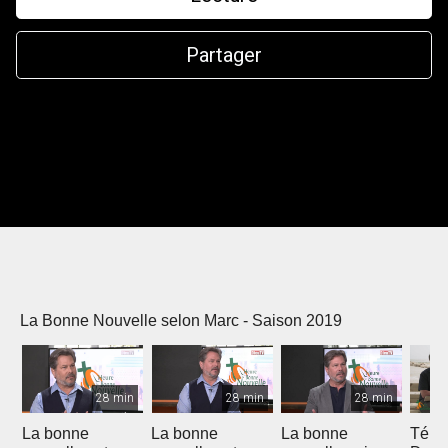
Partager
La Bonne Nouvelle selon Marc - Saison 2019
28 min
28 min
28 min
La bonne
La bonne
La bonne
Témo