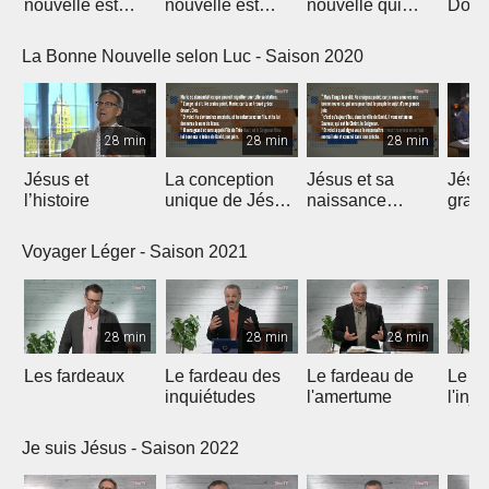
nouvelle est
nouvelle est
nouvelle qui
Dona
arrivée
miséricorde
guérie
Bouc
La Bonne Nouvelle selon Luc - Saison 2020
28 min
28 min
28 min
Jésus et
La conception
Jésus et sa
Jésu
l’histoire
unique de Jésus
naissance
grand
Christ
unique
Voyager Léger - Saison 2021
28 min
28 min
28 min
Les fardeaux
Le fardeau des
Le fardeau de
Le fa
inquiétudes
l'amertume
l'inju
Je suis Jésus - Saison 2022