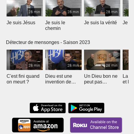
28 min
28 min
28 min
Je suis Jésus
Je suis le
Je suis la vérité
Je su
chemin
Détecteur de mensonges - Saison 2023
28 min
28 min
28 min
C'est fini quand
Dieu est une
Un Dieu bon ne
La fo
on meurt ?
invention de
peut pas
et la
l'homme ?
permettre la
sont 
souffrance?
comp