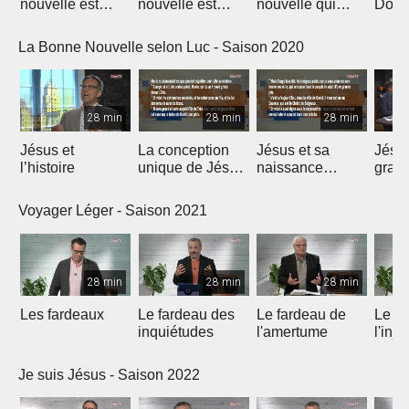
nouvelle est
nouvelle est
nouvelle qui
Dona
arrivée
miséricorde
guérie
Bouc
La Bonne Nouvelle selon Luc - Saison 2020
28 min
28 min
28 min
Jésus et
La conception
Jésus et sa
Jésu
l’histoire
unique de Jésus
naissance
grand
Christ
unique
Voyager Léger - Saison 2021
28 min
28 min
28 min
Les fardeaux
Le fardeau des
Le fardeau de
Le fa
inquiétudes
l'amertume
l'inju
Je suis Jésus - Saison 2022