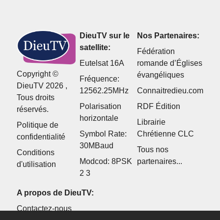
DieuTV sur le
Nos Partenaires:
satellite:
Fédération
Eutelsat 16A
romande d’Églises
Copyright ©
évangéliques
Fréquence:
DieuTV 2026 ,
12562.25MHz
Connaitredieu.com
Tous droits
Polarisation
RDF Édition
réservés.
horizontale
Librairie
Politique de
Symbol Rate:
Chrétienne CLC
confidentialité
30MBaud
Tous nos
Conditions
Modcod: 8PSK
partenaires...
d'utilisation
2 3
A propos de DieuTV:
Contactez-nous