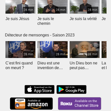
28 min
28 min
28 min
Je suis Jésus
Je suis le
Je suis la vérité
Je su
chemin
Détecteur de mensonges - Saison 2023
28 min
28 min
28 min
C'est fini quand
Dieu est une
Un Dieu bon ne
La fo
on meurt ?
invention de
peut pas
et la
l'homme ?
permettre la
sont 
souffrance?
comp