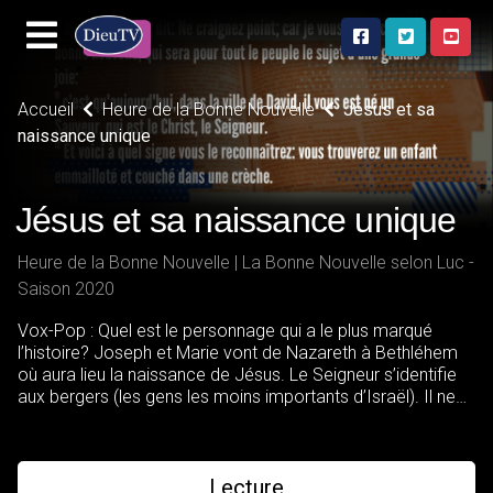
Accueil
Heure de la Bonne Nouvelle
Jésus et sa
naissance unique
Jésus et sa naissance unique
Heure de la Bonne Nouvelle | La Bonne Nouvelle selon Luc -
Saison 2020
Vox-Pop : Quel est le personnage qui a le plus marqué
l’histoire? Joseph et Marie vont de Nazareth à Bethléhem
où aura lieu la naissance de Jésus. Le Seigneur s’identifie
aux bergers (les gens les moins importants d’Israël). Il ne
vient pas pour les élites de ce monde, il donne de la valeur
à ceux qui sont méprisés. Transcript
Lecture