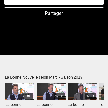
Partager
La Bonne Nouvelle selon Marc - Saison 2019
28 min
28 min
28 min
La bonne
La bonne
La bonne
Témo