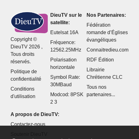
DieuTV sur le
Nos Partenaires:
satellite:
Fédération
Eutelsat 16A
romande d’Églises
Copyright ©
évangéliques
Fréquence:
DieuTV 2026 ,
12562.25MHz
Connaitredieu.com
Tous droits
Polarisation
RDF Édition
réservés.
horizontale
Librairie
Politique de
Symbol Rate:
Chrétienne CLC
confidentialité
30MBaud
Tous nos
Conditions
Modcod: 8PSK
partenaires...
d'utilisation
2 3
A propos de DieuTV:
Contactez-nous
Soutenir DieuTV