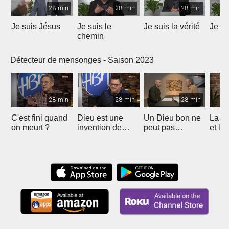
28 min
28 min
28 min
Je suis Jésus
Je suis le
Je suis la vérité
Je su
chemin
Détecteur de mensonges - Saison 2023
28 min
28 min
28 min
C'est fini quand
Dieu est une
Un Dieu bon ne
La fo
on meurt ?
invention de
peut pas
et la
l'homme ?
permettre la
sont 
souffrance?
comp