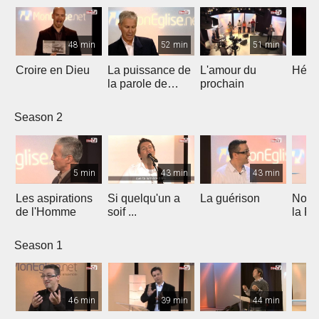
48 min
52 min
51 min
Croire en Dieu
La puissance de
L'amour du
Héros
la parole de
prochain
Dieu
Season 2
5 min
43 min
43 min
Les aspirations
Si quelqu'un a
La guérison
Nos b
de l'Homme
soif ...
la Fo
Season 1
46 min
39 min
44 min