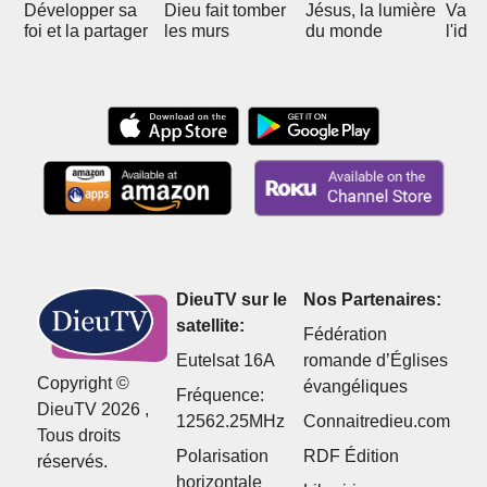
Développer sa
Dieu fait tomber
Jésus, la lumière
Vain
foi et la partager
les murs
du monde
l'idol
DieuTV sur le
Nos Partenaires:
satellite:
Fédération
Eutelsat 16A
romande d’Églises
Copyright ©
évangéliques
Fréquence:
DieuTV 2026 ,
12562.25MHz
Connaitredieu.com
Tous droits
Polarisation
RDF Édition
réservés.
horizontale