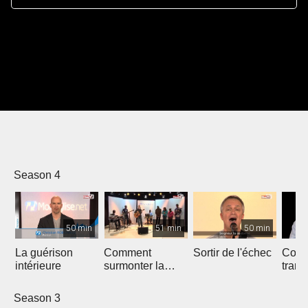
Season 4
50 min
51 min
50 min
La guérison
Comment
Sortir de l'échec
Comm
intérieure
surmonter la
trans
tentation
Dieu
sexuelle
Season 3