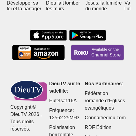
Développer sa
Dieu fait tomber
Jésus, la lumière
Vain
foi et la partager
les murs
du monde
l'idol
DieuTV sur le
Nos Partenaires:
satellite:
Fédération
Eutelsat 16A
romande d’Églises
Copyright ©
évangéliques
Fréquence:
DieuTV 2026 ,
12562.25MHz
Connaitredieu.com
Tous droits
Polarisation
RDF Édition
réservés.
horizontale