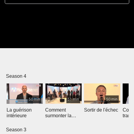
Season 4
50 min
51 min
50 min
La guérison
Comment
Sortir de l'échec
Comm
intérieure
surmonter la
trans
tentation
Dieu
sexuelle
Season 3