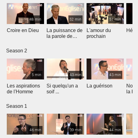
48 min
52 min
51 min
Croire en Dieu
La puissance de
L'amour du
Héros
la parole de
prochain
Dieu
Season 2
5 min
43 min
43 min
Les aspirations
Si quelqu'un a
La guérison
Nos b
de l'Homme
soif ...
la Fo
Season 1
46 min
39 min
44 min