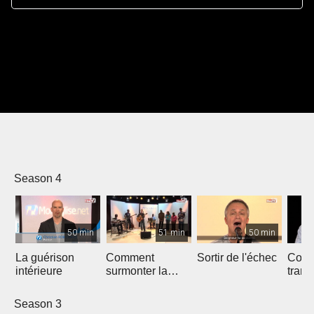
Season 4
50 min
51 min
50 min
La guérison
Comment
Sortir de l'échec
Comm
intérieure
surmonter la
trans
tentation
Dieu
sexuelle
Season 3