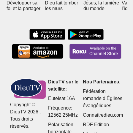
Développer sa
Dieu fait tomber
Jésus, la lumière
Vain
foi et la partager
les murs
du monde
l'idol
DieuTV sur le
Nos Partenaires:
satellite:
Fédération
Eutelsat 16A
romande d’Églises
Copyright ©
évangéliques
Fréquence:
DieuTV 2026 ,
12562.25MHz
Connaitredieu.com
Tous droits
Polarisation
RDF Édition
réservés.
horizontale