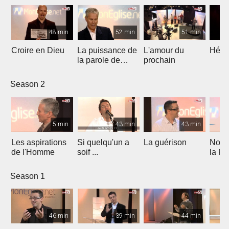
48 min
52 min
51 min
Croire en Dieu
La puissance de
L'amour du
Héros
la parole de
prochain
Dieu
Season 2
5 min
43 min
43 min
Les aspirations
Si quelqu'un a
La guérison
Nos b
de l'Homme
soif ...
la Fo
Season 1
46 min
39 min
44 min