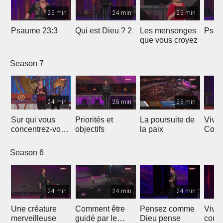
25 min
24 min
25 min
Psaume 23:3
Qui est Dieu ? 2
Les mensonges
Psau
que vous croyez
Season 7
24 min
25 min
25 min
Sur qui vous
Priorités et
La poursuite de
Vivre
concentrez-vous
objectifs
la paix
Cour
?
Season 6
24 min
24 min
24 min
Une créature
Comment être
Pensez comme
Vivre
merveilleuse
guidé par le
Dieu pense
cour