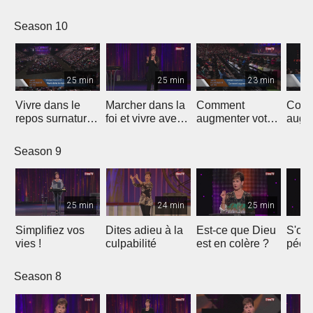
Season 10
25 min
25 min
23 min
Vivre dans le
Marcher dans la
Comment
Com
repos surnaturel
foi et vivre avec
augmenter votre
augm
de Dieu
un but
joie - 1
joie -
Season 9
25 min
24 min
25 min
Simplifiez vos
Dites adieu à la
Est-ce que Dieu
S'oc
vies !
culpabilité
est en colère ?
péché
parti
Season 8