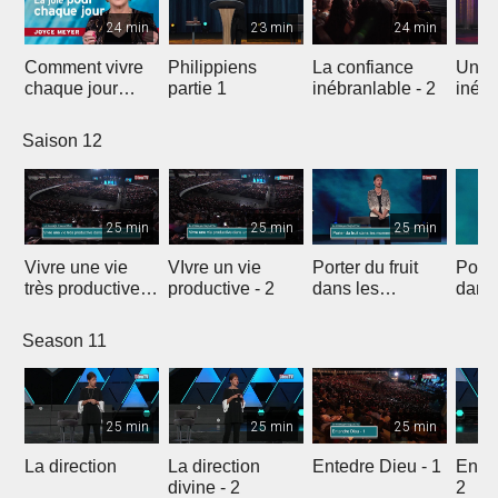
24 min
23 min
24 min
Comment vivre
Philippiens
La confiance
Une 
chaque jour
partie 1
inébranlable - 2
inébr
avec plus de joie
Saison 12
25 min
25 min
25 min
Vivre une vie
VIvre un vie
Porter du fruit
Porter
très productive -
productive - 2
dans les
dans
1
moments
diffic
dificiles - 1
Season 11
25 min
25 min
25 min
La direction
La direction
Entedre Dieu - 1
Enten
divine - 2
2