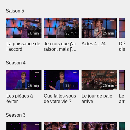
Saint-Esprit ?
Saison 5
26 min
25 min
25 min
La puissance de
Je crois que j'ai
Actes 4 : 24
Déma
l'accord
raison, mais j'ai
diss
peut-être tort
Season 4
26 min
22 min
25 min
Les pièges à
Que faites-vous
Le jour de paie
Le jo
éviter
de votre vie ?
arrive
arriv
Season 3