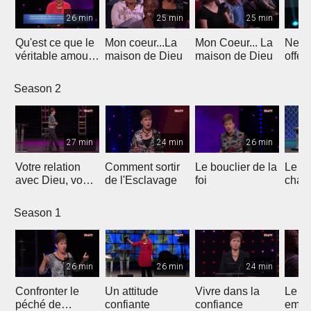
26 min
25 min
25 min
Qu'est ce que le
Mon coeur...La
Mon Coeur... La
Ne v
véritable amour
maison de Dieu
maison de Dieu
offen
?
Season 2
27 min
24 min
26 min
Votre relation
Comment sortir
Le bouclier de la
Le pl
avec Dieu, vous-
de l'Esclavage
foi
chan
même et les
tous
autres
Season 1
26 min
26 min
24 min
Confronter le
Un attitude
Vivre dans la
Le d
péché de
confiante
confiance
empê