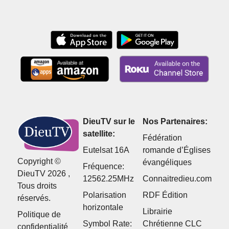
manière efficace
cour
DieuTV sur le
Nos Partenaires:
satellite:
Fédération
Eutelsat 16A
romande d’Églises
Copyright ©
évangéliques
Fréquence:
DieuTV 2026 ,
12562.25MHz
Connaitredieu.com
Tous droits
Polarisation
RDF Édition
réservés.
horizontale
Librairie
Politique de
Symbol Rate:
Chrétienne CLC
confidentialité