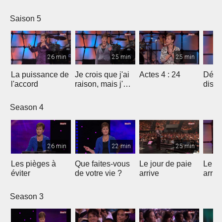
Saint-Esprit ?
Saison 5
26 min
25 min
25 min
La puissance de
Je crois que j'ai
Actes 4 : 24
Déma
l'accord
raison, mais j'ai
diss
peut-être tort
Season 4
26 min
22 min
25 min
Les pièges à
Que faites-vous
Le jour de paie
Le jo
éviter
de votre vie ?
arrive
arriv
Season 3