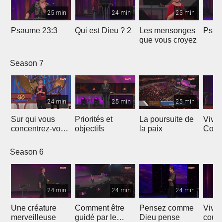
25 min
24 min
25 min
Psaume 23:3
Qui est Dieu ? 2
Les mensonges
Psau
que vous croyez
Season 7
24 min
25 min
25 min
Sur qui vous
Priorités et
La poursuite de
Vivre
concentrez-vous
objectifs
la paix
Cour
?
Season 6
24 min
24 min
24 min
Une créature
Comment être
Pensez comme
Vivre
merveilleuse
guidé par le
Dieu pense
cour