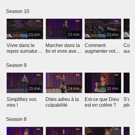
Season 10
25 min
25 min
23 min
Vivre dans le
Marcher dans la
Comment
Com
repos surnaturel
foi et vivre avec
augmenter votre
augm
de Dieu
un but
joie - 1
joie -
Season 9
25 min
24 min
25 min
Simplifiez vos
Dites adieu à la
Est-ce que Dieu
S'oc
vies !
culpabilité
est en colère ?
péché
parti
Season 8