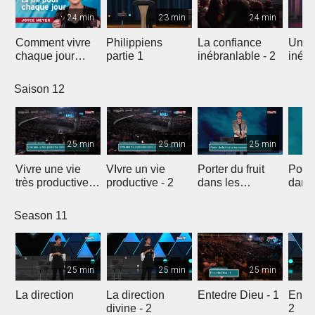
24 min
23 min
24 min
Comment vivre
Philippiens
La confiance
Une 
chaque jour
partie 1
inébranlable - 2
inébr
avec plus de joie
Saison 12
25 min
25 min
25 min
Vivre une vie
VIvre un vie
Porter du fruit
Porter
très productive -
productive - 2
dans les
dans
1
moments
diffic
dificiles - 1
Season 11
25 min
25 min
25 min
La direction
La direction
Entedre Dieu - 1
Enten
divine - 2
2