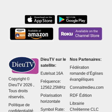
manière efficace
cour
DieuTV sur le
Nos Partenaires:
satellite:
Fédération
Eutelsat 16A
romande d’Églises
Copyright ©
évangéliques
Fréquence:
DieuTV 2026 ,
12562.25MHz
Connaitredieu.com
Tous droits
Polarisation
RDF Édition
réservés.
horizontale
Librairie
Politique de
Symbol Rate:
Chrétienne CLC
confidentialité