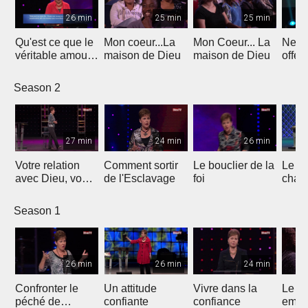
26 min
25 min
25 min
Qu'est ce que le
Mon coeur...La
Mon Coeur... La
Ne v
véritable amour
maison de Dieu
maison de Dieu
offen
?
Season 2
27 min
24 min
26 min
Votre relation
Comment sortir
Le bouclier de la
Le pl
avec Dieu, vous-
de l'Esclavage
foi
chan
même et les
tous
autres
Season 1
26 min
26 min
24 min
Confronter le
Un attitude
Vivre dans la
Le d
péché de
confiante
confiance
empê