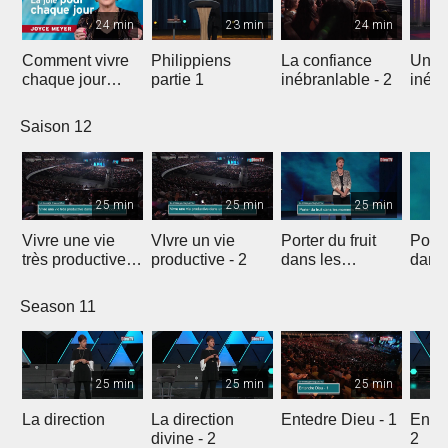
24 min
23 min
24 min
Comment vivre
Philippiens
La confiance
Une 
chaque jour
partie 1
inébranlable - 2
inébr
avec plus de joie
Saison 12
25 min
25 min
25 min
Vivre une vie
VIvre un vie
Porter du fruit
Porter
très productive -
productive - 2
dans les
dans
1
moments
diffic
dificiles - 1
Season 11
25 min
25 min
25 min
La direction
La direction
Entedre Dieu - 1
Enten
divine - 2
2