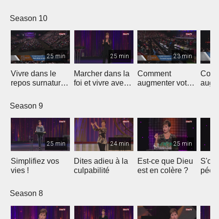
Season 10
25 min
25 min
23 min
Vivre dans le
Marcher dans la
Comment
Com
repos surnaturel
foi et vivre avec
augmenter votre
augm
de Dieu
un but
joie - 1
joie -
Season 9
25 min
24 min
25 min
Simplifiez vos
Dites adieu à la
Est-ce que Dieu
S'oc
vies !
culpabilité
est en colère ?
péché
parti
Season 8