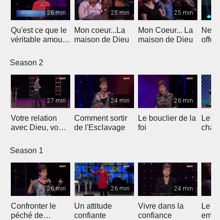
26 min
25 min
25 min
Qu'est ce que le
Mon coeur...La
Mon Coeur... La
Ne v
véritable amour
maison de Dieu
maison de Dieu
offen
?
Season 2
27 min
24 min
26 min
Votre relation
Comment sortir
Le bouclier de la
Le pl
avec Dieu, vous-
de l'Esclavage
foi
chan
même et les
tous
autres
Season 1
26 min
26 min
24 min
Confronter le
Un attitude
Vivre dans la
Le d
péché de
confiante
confiance
empê