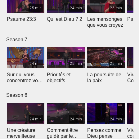
25 min
24 min
25 min
Psaume 23:3
Qui est Dieu ? 2
Les mensonges
Psau
que vous croyez
Season 7
24 min
25 min
25 min
Sur qui vous
Priorités et
La poursuite de
Vivre
concentrez-vous
objectifs
la paix
Cour
?
Season 6
24 min
24 min
24 min
Une créature
Comment être
Pensez comme
Vivre
merveilleuse
guidé par le
Dieu pense
cour