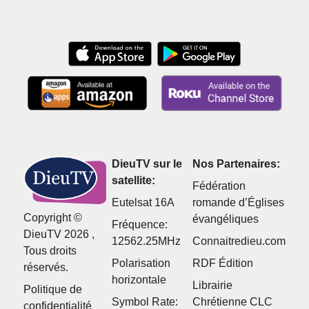
manière efficace
cour
DieuTV sur le
Nos Partenaires:
satellite:
Fédération
Eutelsat 16A
romande d’Églises
Copyright ©
évangéliques
Fréquence:
DieuTV 2026 ,
12562.25MHz
Connaitredieu.com
Tous droits
Polarisation
RDF Édition
réservés.
horizontale
Librairie
Politique de
Symbol Rate:
Chrétienne CLC
confidentialité