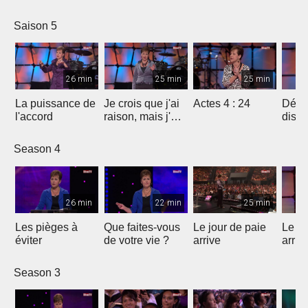
Saint-Esprit ?
Saison 5
26 min
25 min
25 min
La puissance de
Je crois que j'ai
Actes 4 : 24
Déma
l'accord
raison, mais j'ai
diss
peut-être tort
Season 4
26 min
22 min
25 min
Les pièges à
Que faites-vous
Le jour de paie
Le jo
éviter
de votre vie ?
arrive
arriv
Season 3