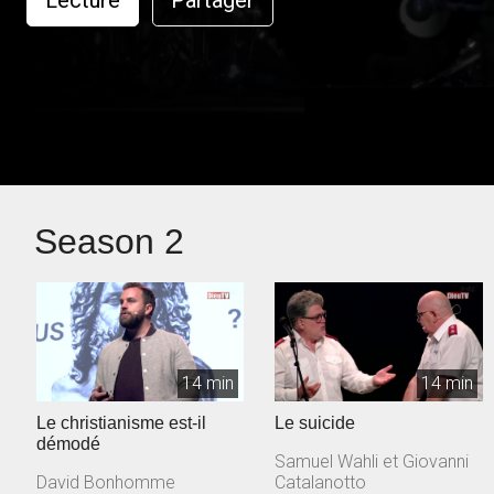
Lecture
Partager
Season 2
14 min
14 min
Le christianisme est-il
Le suicide
démodé
Samuel Wahli et Giovanni
David Bonhomme
Catalanotto