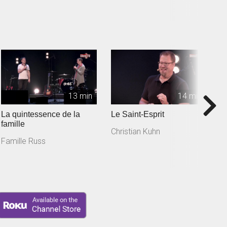
13 min
14 min
La quintessence de la
Le Saint-Esprit
L
famille
Christian Kuhn
Va
Famille Russ