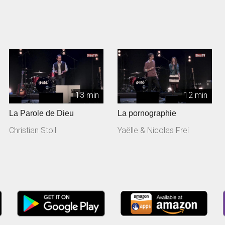
13 min
12 min
La Parole de Dieu
La pornographie
Christian Stoll
Yaëlle & Nicolas Frei