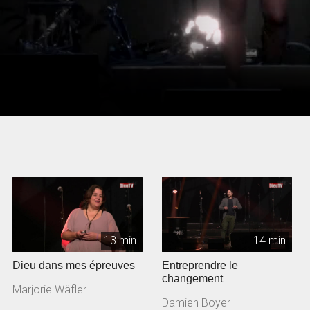
13 min
14 min
Dieu dans mes épreuves
Entreprendre le
changement
Marjorie Wäfler
Damien Boyer