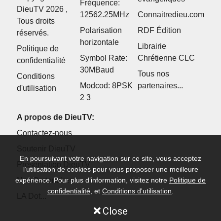
Fréquence:
DieuTV 2026 ,
12562.25MHz
Connaitredieu.com
Tous droits
Polarisation
RDF Édition
réservés.
horizontale
Librairie
Politique de
Symbol Rate:
Chrétienne CLC
confidentialité
30MBaud
Tous nos
Conditions
Modcod: 8PSK
partenaires...
d'utilisation
2 3
A propos de DieuTV:
Contactez-nous
Soutenir DieuTV
En poursuivant votre navigation sur ce site, vous acceptez
Présentation DieuTV
l’utilisation de cookies pour vous proposer une meilleure
Nos Partenaires
expérience. Pour plus d’information, visitez notre
Politique de
confidentialité
, et
Conditions d'utilisation
.
LA Dot...