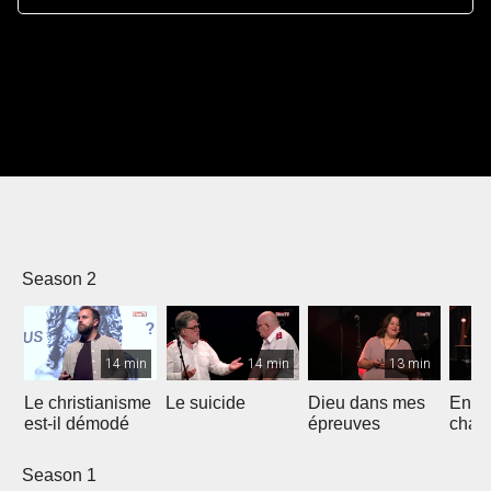
Season 2
14 min
14 min
13 min
Le christianisme
Le suicide
Dieu dans mes
Entre
est-il démodé
épreuves
chan
Season 1