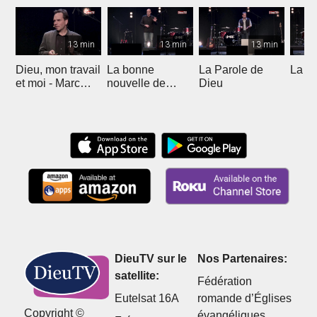
13 min
13 min
13 min
Dieu, mon travail
La bonne
La Parole de
La p
et moi - Marc
nouvelle de
Dieu
Badoux
l'Evangile -
Emmanuel
Maennlein
DieuTV sur le
Nos Partenaires:
satellite:
Fédération
Eutelsat 16A
romande d’Églises
Copyright ©
évangéliques