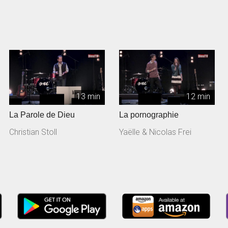
13 min
12 min
La Parole de Dieu
La pornographie
Christian Stoll
Yaëlle & Nicolas Frei