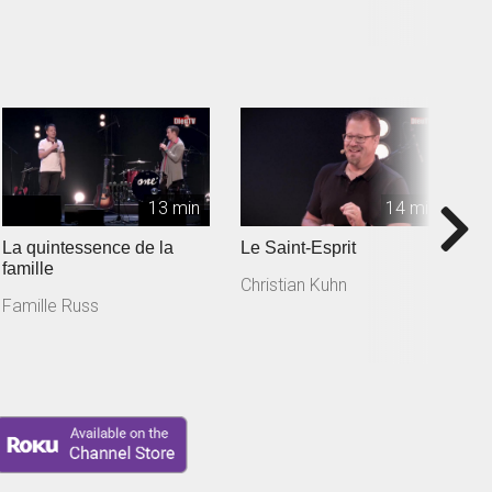
13 min
14 min
La quintessence de la
Le Saint-Esprit
L
famille
Christian Kuhn
Va
Famille Russ