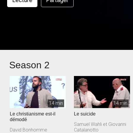
Lecture
Partager
Season 2
14 min
14 min
Le christianisme est-il
Le suicide
démodé
Samuel Wahli et Giovanni
David Bonhomme
Catalanotto