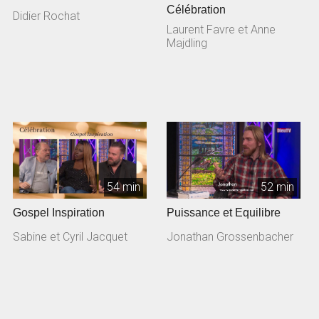
Célébration
Didier Rochat
Laurent Favre et Anne
Majdling
54 min
52 min
Gospel Inspiration
Puissance et Equilibre
Sabine et Cyril Jacquet
Jonathan Grossenbacher