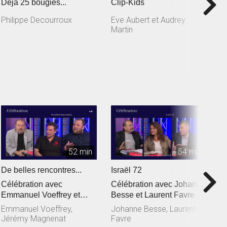
Déjà 25 bougies...
Clip-Kids
A
d
Philippe Decourroux
Eve Aubert et Audrey
Martin
S
52 min
54 min
De belles rencontres...
Israël 72
L
Célébration avec
Célébration avec Johanne
C
Emmanuel Voeffrey et
Besse et Laurent Favre
R
Jérémy Magnenat
Emmanuel Voeffrey,
Johanne Besse, Laurent
D
Jérémy Magnenat
Favre