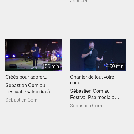
Jacquet
53 min
50 min
Créés pour adorer...
Chanter de tout votre
coeur
Sébastien Corn au
Sébastien Corn au
Festival Psalmodia à
Festival Psalmodia à
Gagnières
Sébastien Corn
Gagnières
Sébastien Corn