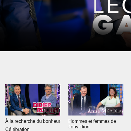
51 min
43 min
À la recherche du bonheur
Hommes et femmes de
conviction
Célébration