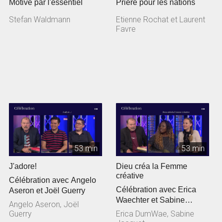
Motivé par l'essentiel
Prière pour les nations
Stefan Waldmann
Etienne Rochat et Laurent
Favre
53 min
53 min
J'adore!
Dieu créa la Femme
créative
Célébration avec Angelo
Célébration avec Erica
Aseron et Joël Guerry
Waechter et Sabine
Angelo Aseron, Joël
Jacquet
Guerry
Erica DumWae, Sabine