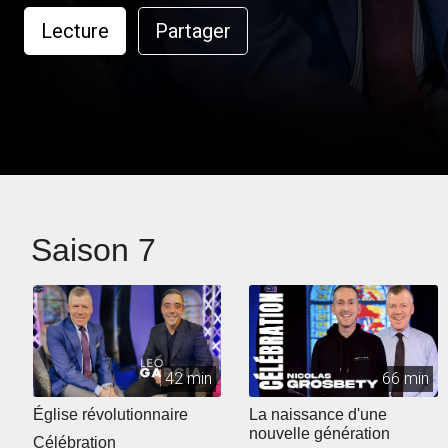
Lecture
Partager
Saison 7
42 min
66 min
Église révolutionnaire
La naissance d'une
nouvelle génération
Célébration