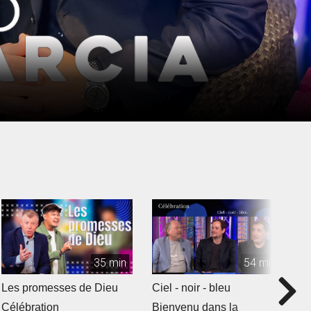
35 min
54 min
Les promesses de Dieu
Ciel - noir - bleu
G
r
Célébration
Bienvenu dans la