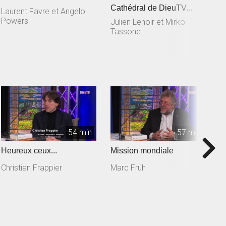
Cathédral de DieuTV...
Di
Laurent Favre et Angelo
D
Powers
Julien Lenoir et Mirko
Tassone
54 min
57 min
Heureux ceux...
Mission mondiale
A
Christian Frappier
Marc Früh
J
M