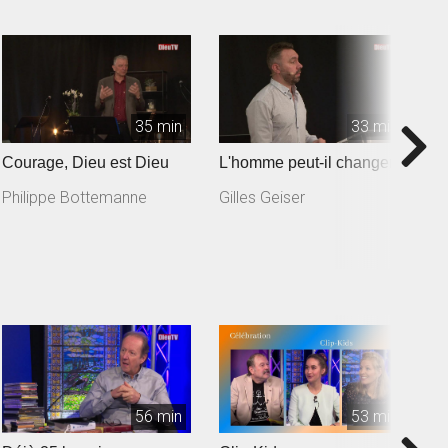
35 min
33 min
Courage, Dieu est Dieu
L'homme peut-il changer ?
V
Philippe Bottemanne
Gilles Geiser
F
56 min
53 min