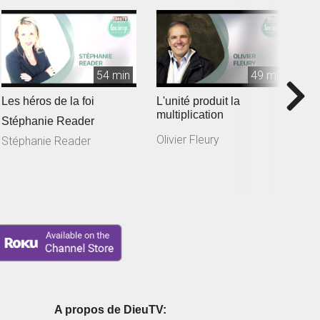
54 min
49 min
Les héros de la foi
L'unité produit la
L
multiplication
B
Stéphanie Reader
Olivier Fleury
B
Stéphanie Reader
A propos de DieuTV: