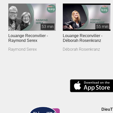
53 min
55 min
Louange Reconvilier -
Louange Reconvilier -
Raymond Serex
Déborah Rosenkranz
Raymond Serex
Déborah Rosenkranz
DieuTV