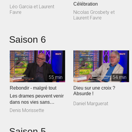
Célébration
Léo Garcia et Laurent
Favre
Nicolas Grosbety et
Laurent Favre
Saison 6
55 min
54 min
Rebondir - malgré tout
Dieu sur une croix ?
Absurde !
Les drames peuvent venir
dans nos vies sans
Daniel Marguerat
s’annoncer au préalable.
Denis Morissette
Comment ...
Saison 5