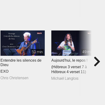
50 min
49 min
Entendre les silences de
Aujourd'hui, le repos !
L
Dieu
(Hébreux 3 verset 7 à
(
EXO
Hébreux 4 verset 11)
3
Chris Christensen
Michaël Langlois
M