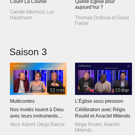
Courir La Course
Quelle Eglise pour
aujourd’hui ?
Camille Mermod, Luc
Hausmann
Thomas Ondoua et David
Pantel
Saison 3
53 min
55 min
Multicordes
L'Église sous pression
Nos invités louent à Dieu
Célébration avec Régis
avec leurs instruments
Roulet et Anaclet Mitendo
dans le cadre de
Alice Aubert, Diego Baeza
Régis Roulet, Anaclet
l'émission...
Mitendo