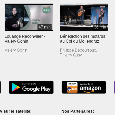
47 min
36 min
Louange Reconvilier -
Bénédiction des motards
Valéry Gonin
au Col du Mollendruz
Valéry Gonin
Philippe Decourroux,
Thierry Cuny
 sur le satellite:
Nos Partenaires: