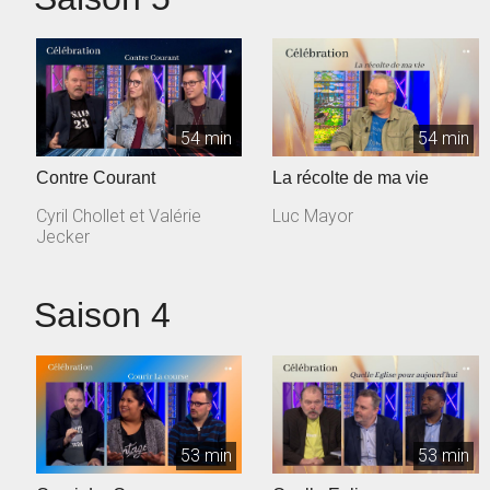
54 min
54 min
Contre Courant
La récolte de ma vie
Cyril Chollet et Valérie
Luc Mayor
Jecker
Saison 4
53 min
53 min