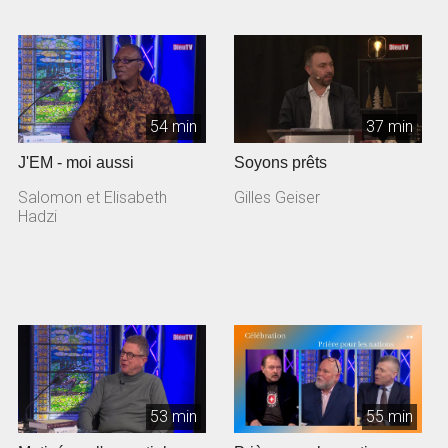
54 min
37 min
J'EM - moi aussi
Soyons prêts
Salomon et Elisabeth
Gilles Geiser
Hadzi
53 min
55 min