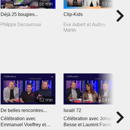
56 min
53 min
Déjà 25 bougies...
Clip-Kids
A
d
Philippe Decourroux
Eve Aubert et Audrey
Martin
S
52 min
54 min
De belles rencontres...
Israël 72
L
Célébration avec
Célébration avec Johanne
C
Emmanuel Voeffrey et
Besse et Laurent Favre
R