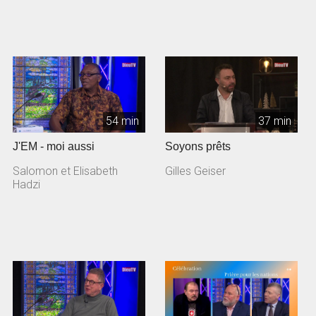
54 min
37 min
J'EM - moi aussi
Soyons prêts
Salomon et Elisabeth
Gilles Geiser
Hadzi