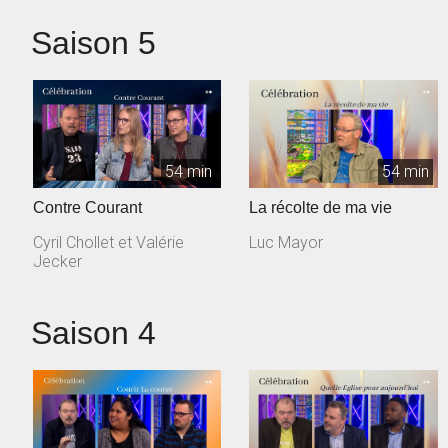
Saison 5
54 min
54 min
Contre Courant
La récolte de ma vie
Cyril Chollet et Valérie
Luc Mayor
Jecker
Saison 4