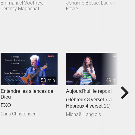
Jérémy Magnenat
Emmanuel Voeffrey,
Johanne Besse, Laurent
D
Jérémy Magnenat
Favre
50 min
49 min
Entendre les silences de
Aujourd'hui, le repos !
L
Dieu
(Hébreux 3 verset 7 à
(
EXO
Hébreux 4 verset 11)
3
Chris Christensen
Michaël Langlois
M