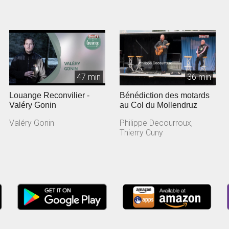
47 min
36 min
Louange Reconvilier -
Bénédiction des motards
Valéry Gonin
au Col du Mollendruz
Valéry Gonin
Philippe Decourroux,
Thierry Cuny