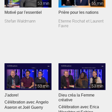
53 min
55 min
Motivé par l'essentiel
Prière pour les nations
Stefan Waldmann
Etienne Rochat et Laurent
Favre
53 min
53 min
J'adore!
Dieu créa la Femme
créative
Célébration avec Angelo
Célébration avec Erica
Aseron et Joël Guerry