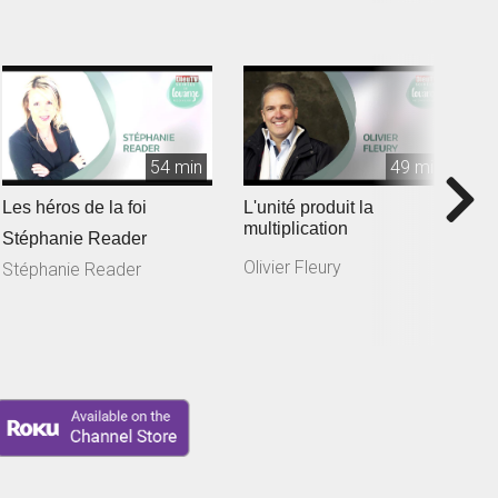
54 min
49 min
Les héros de la foi
L'unité produit la
L
multiplication
B
Stéphanie Reader
Olivier Fleury
B
Stéphanie Reader