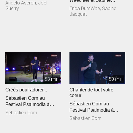
Waechter et Sabine
Angelo Aseron, Joël
Jacquet
Guerry
Erica DumWae, Sabine
Jacquet
53 min
50 min
Créés pour adorer...
Chanter de tout votre
coeur
Sébastien Corn au
Sébastien Corn au
Festival Psalmodia à
Festival Psalmodia à
Gagnières
Sébastien Corn
Gagnières
Sébastien Corn