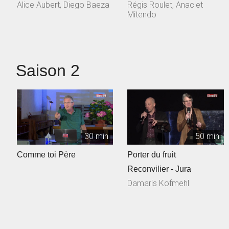
dans le cadre de
Alice Aubert, Diego Baeza
Régis Roulet, Anaclet
l'émission...
Mitendo
Saison 2
30 min
50 min
Comme toi Père
Porter du fruit
Reconvilier - Jura
Damaris Kofmehl