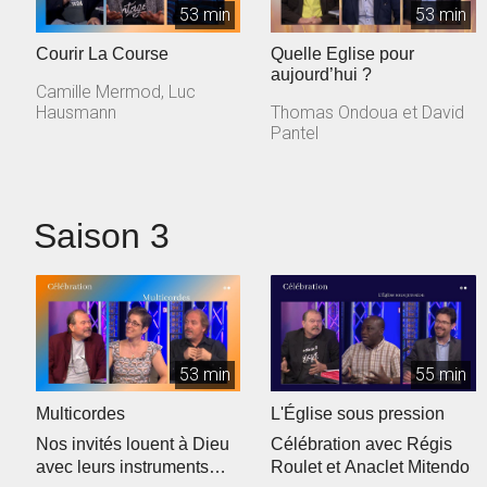
53 min
53 min
Courir La Course
Quelle Eglise pour
aujourd’hui ?
Camille Mermod, Luc
Hausmann
Thomas Ondoua et David
Pantel
Saison 3
53 min
55 min
Multicordes
L'Église sous pression
Nos invités louent à Dieu
Célébration avec Régis
avec leurs instruments
Roulet et Anaclet Mitendo