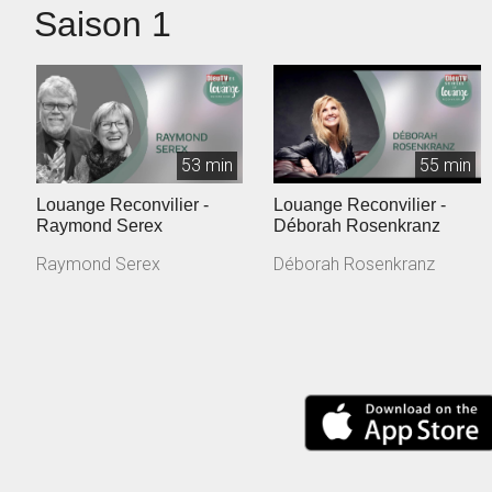
Saison 1
53 min
55 min
Louange Reconvilier -
Louange Reconvilier -
Raymond Serex
Déborah Rosenkranz
Raymond Serex
Déborah Rosenkranz