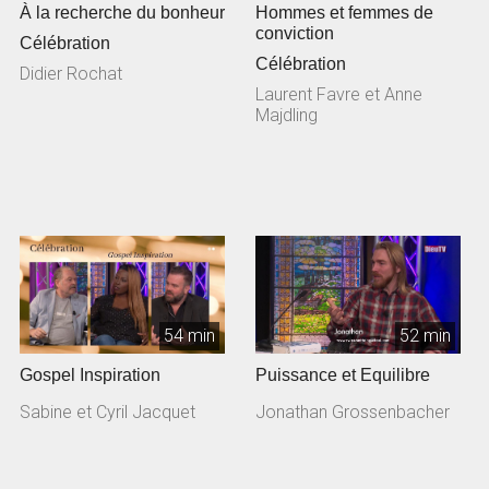
À la recherche du bonheur
Hommes et femmes de
conviction
Célébration
Célébration
Didier Rochat
Laurent Favre et Anne
Majdling
54 min
52 min
Gospel Inspiration
Puissance et Equilibre
Sabine et Cyril Jacquet
Jonathan Grossenbacher