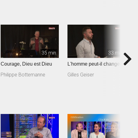
35 min
33 min
Courage, Dieu est Dieu
L'homme peut-il changer ?
V
Philippe Bottemanne
Gilles Geiser
F