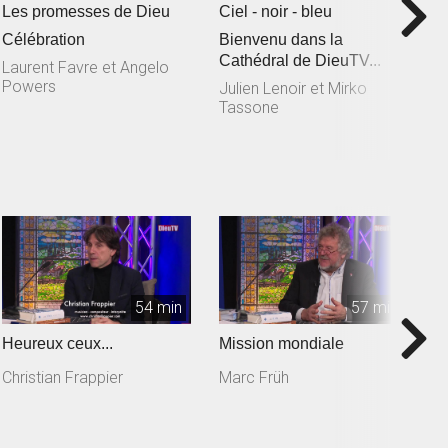
Les promesses de Dieu
Ciel - noir - bleu
G
r
Célébration
Bienvenu dans la
Cathédral de DieuTV...
Di
Laurent Favre et Angelo
D
Powers
Julien Lenoir et Mirko
Tassone
54 min
57 min
Heureux ceux...
Mission mondiale
A
Christian Frappier
Marc Früh
J
M