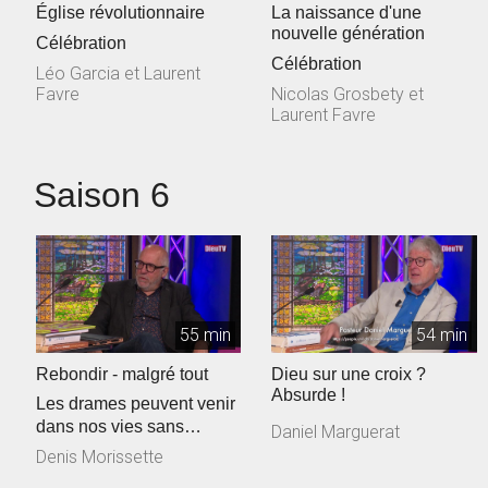
Église révolutionnaire
La naissance d'une
nouvelle génération
Célébration
Célébration
Léo Garcia et Laurent
Favre
Nicolas Grosbety et
Laurent Favre
Saison 6
55 min
54 min
Rebondir - malgré tout
Dieu sur une croix ?
Absurde !
Les drames peuvent venir
dans nos vies sans
Daniel Marguerat
s’annoncer au préalable.
Denis Morissette
Comment ...