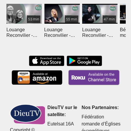
53 min
55 min
47 min
Louange
Louange
Louange
Béné
Reconvilier -
Reconvilier -
Reconvilier -
mota
Raymond Serex
Déborah
Valéry Gonin
du M
Rosenkranz
DieuTV sur le
Nos Partenaires:
satellite:
Fédération
Eutelsat 16A
romande d’Églises
Copyright ©
évangéliques