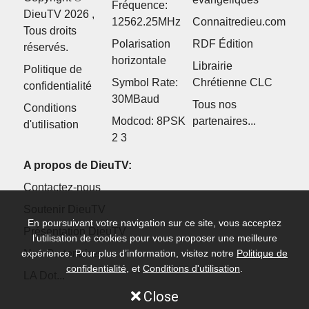
Fréquence:
DieuTV 2026 ,
12562.25MHz
Connaitredieu.com
Tous droits
Polarisation
RDF Édition
réservés.
horizontale
Librairie
Politique de
Symbol Rate:
Chrétienne CLC
confidentialité
30MBaud
Tous nos
Conditions
Modcod: 8PSK
partenaires...
d'utilisation
2 3
A propos de DieuTV:
Contactez-nous
Soutenir DieuTV
En poursuivant votre navigation sur ce site, vous acceptez
Présentation DieuTV
l’utilisation de cookies pour vous proposer une meilleure
Nos Partenaires
expérience. Pour plus d’information, visitez notre
Politique de
confidentialité
, et
Conditions d'utilisation
.
LA Dot...