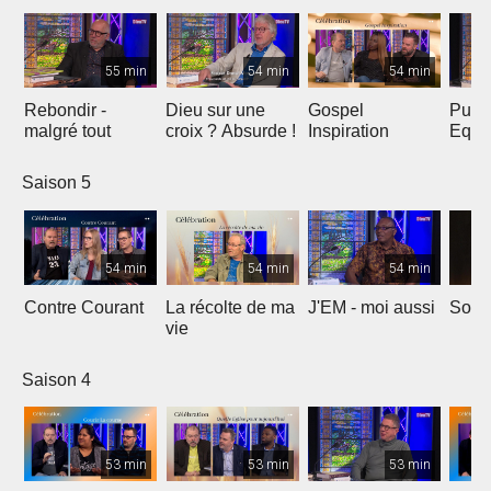
55 min
54 min
54 min
Rebondir -
Dieu sur une
Gospel
Puis
malgré tout
croix ? Absurde !
Inspiration
Equil
Saison 5
54 min
54 min
54 min
Contre Courant
La récolte de ma
J'EM - moi aussi
Soyo
vie
Saison 4
53 min
53 min
53 min