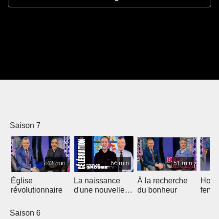
Saison 7
42 min
66 min
51 min
Église
La naissance
À la recherche
Homm
révolutionnaire
d'une nouvelle
du bonheur
femm
génération
convi
Saison 6