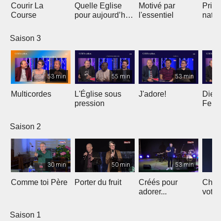
Courir La
Quelle Eglise
Motivé par
Prièr
Course
pour aujourd’hui
l'essentiel
natio
?
Saison 3
53 min
55 min
53 min
Multicordes
L'Église sous
J'adore!
Dieu 
pression
Femm
Saison 2
30 min
50 min
53 min
Comme toi Père
Porter du fruit
Créés pour
Chant
adorer...
votre
Saison 1