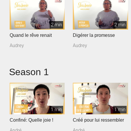
2 min
2 min
Quand le rêve renait
Digérer la promesse
Audrey
Audrey
Season 1
1 min
1 min
Confiné: Quelle joie !
Créé pour lui ressembler
André
André