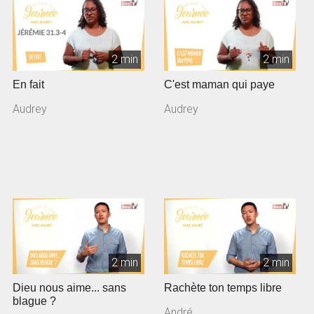
2 min
2 min
En fait
C'est maman qui paye
Audrey
Audrey
2 min
2 min
Dieu nous aime... sans
Rachète ton temps libre
blague ?
André