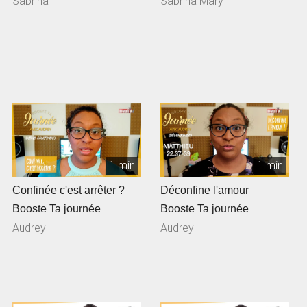
Sabrina
Sabrina Mary
1 min
1 min
Confinée c'est arrêter ?
Déconfine l'amour
Booste Ta journée
Booste Ta journée
Audrey
Audrey