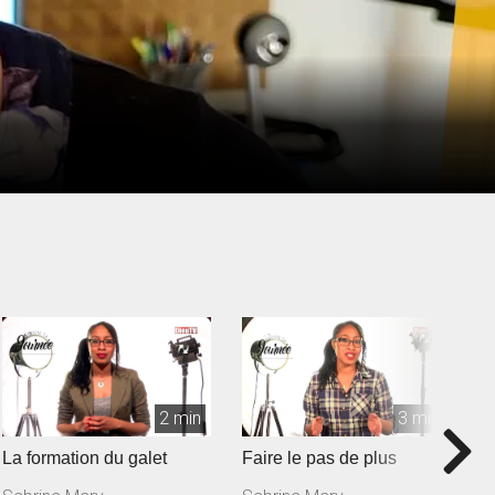
2 min
3 min
La formation du galet
Faire le pas de plus
N