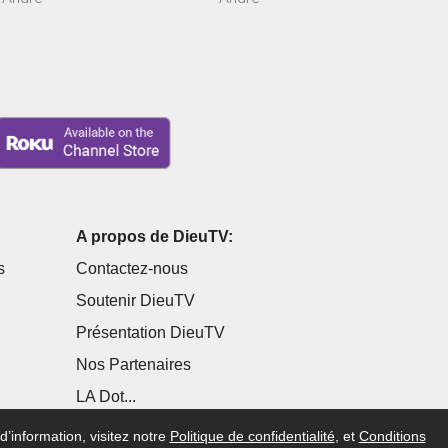
A propos de DieuTV:
s
Contactez-nous
Soutenir DieuTV
Présentation DieuTV
Nos Partenaires
LA Dot...
d’information, visitez notre
Politique de confidentialité
, et
Conditions