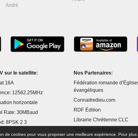
André
 sur le satellite:
Nos Partenaires:
at 16A
Fédération romande d’Église
évangéliques
ence: 12562.25MHz
Connaitredieu.com
sation horizontale
RDF Édition
l Rate: 30MBaud
Librairie Chrétienne CLC
d: 8PSK 2 3
Tous nos partenaires...
tion de cookies pour vous proposer une meilleure expérience. Pour plus 