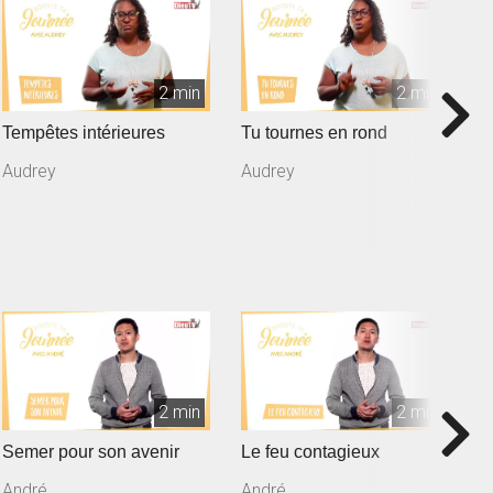
2 min
2 min
Tempêtes intérieures
Tu tournes en rond
L
Audrey
Audrey
A
2 min
2 min
Semer pour son avenir
Le feu contagieux
L
André
André
A