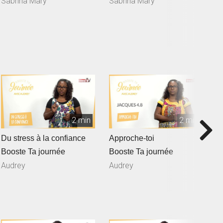
Sabrina Mary
Sabrina Mary
M
2 min
2 min
Du stress à la confiance
Approche-toi
B
Booste Ta journée
Booste Ta journée
B
Audrey
Audrey
A