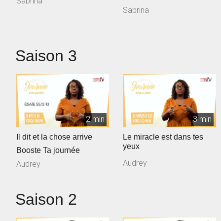
Sabrina
Sabrina
Saison 3
2 min
3 min
Il dit et la chose arrive
Le miracle est dans tes
yeux
Booste Ta journée
Audrey
Audrey
Saison 2