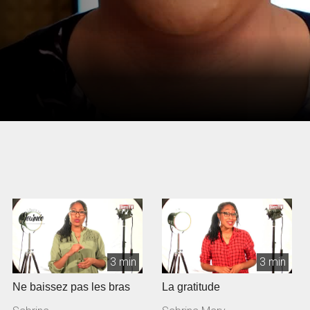
3 min
3 min
Ne baissez pas les bras
La gratitude