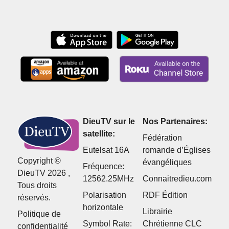
blague ?
DieuTV sur le
Nos Partenaires:
satellite:
Fédération
Eutelsat 16A
romande d’Églises
Copyright ©
évangéliques
Fréquence:
DieuTV 2026 ,
12562.25MHz
Connaitredieu.com
Tous droits
Polarisation
RDF Édition
réservés.
horizontale
Librairie
Politique de
Symbol Rate:
Chrétienne CLC
confidentialité