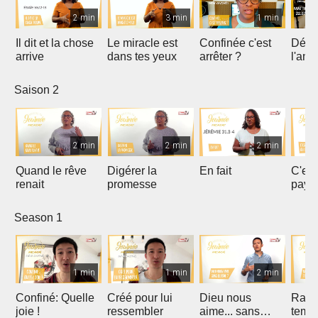
2 min
3 min
1 min
Il dit et la chose
Le miracle est
Confinée c'est
Déco
arrive
dans tes yeux
arrêter ?
l'amo
Saison 2
2 min
2 min
2 min
Quand le rêve
Digérer la
En fait
C'es
renait
promesse
paye
Season 1
1 min
1 min
2 min
Confiné: Quelle
Créé pour lui
Dieu nous
Rach
joie !
ressembler
aime... sans
temps