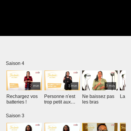
Saison 4
2 min
3 min
3 min
Rechargez vos
Personne n'est
Ne baissez pas
La gr
batteries !
trop petit aux
les bras
yeux de Dieu
Saison 3