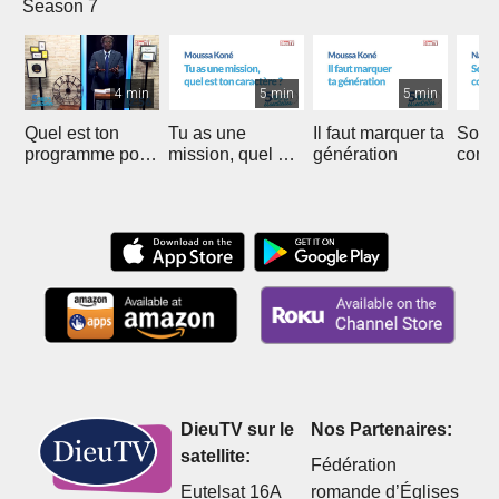
Season 7
4 min
5 min
5 min
Quel est ton
Tu as une
Il faut marquer ta
Soyer
programme pour
mission, quel est
génération
comme
la fin des temps
ton caractère ?
Saint
?
DieuTV sur le
Nos Partenaires:
satellite:
Fédération
Eutelsat 16A
romande d’Églises