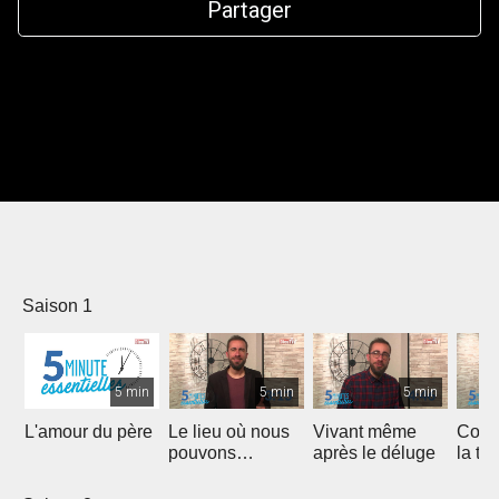
Partager
Saison 1
5 min
5 min
5 min
L'amour du père
Le lieu où nous
Vivant même
Comm
pouvons
après le déluge
la te
rencontrer Christ