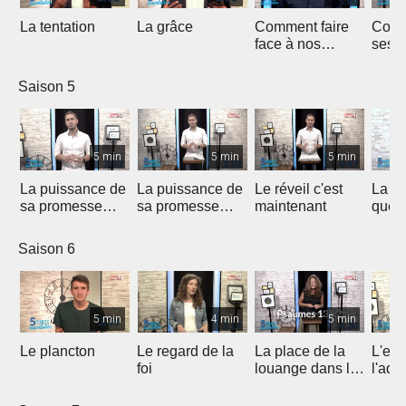
La tentation
La grâce
Comment faire
Comm
face à nos
ses f
épreuves ?
Saison 5
5 min
5 min
5 min
La puissance de
La puissance de
Le réveil c'est
La co
sa promesse
sa promesse
maintenant
que D
(1/2)
(2/2)
fidèl
Saison 6
5 min
4 min
5 min
Le plancton
Le regard de la
La place de la
L'es
foi
louange dans la
l'ado
vie d'adoration