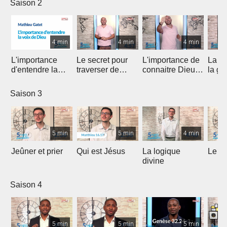
Saison 2
4 min
4 min
4 min
L'importance
Le secret pour
L'importance de
La p
d'entendre la
traverser de
connaitre Dieu
la gé
voix de Dieu
déserts dans vos
plus près
vies
Saison 3
5 min
5 min
4 min
Jeûner et prier
Qui est Jésus
La logique
Le N
divine
Saison 4
5 min
5 min
5 min