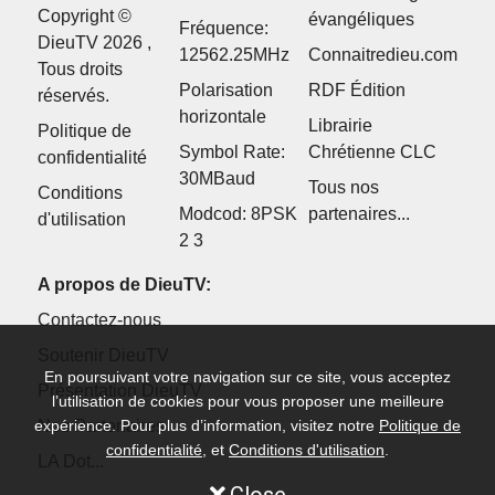
Copyright ©
évangéliques
Fréquence:
DieuTV 2026 ,
12562.25MHz
Connaitredieu.com
Tous droits
Polarisation
RDF Édition
réservés.
horizontale
Librairie
Politique de
Symbol Rate:
Chrétienne CLC
confidentialité
30MBaud
Tous nos
Conditions
Modcod: 8PSK
partenaires...
d'utilisation
2 3
A propos de DieuTV:
Contactez-nous
Soutenir DieuTV
En poursuivant votre navigation sur ce site, vous acceptez
Présentation DieuTV
l’utilisation de cookies pour vous proposer une meilleure
Nos Partenaires
expérience. Pour plus d’information, visitez notre
Politique de
confidentialité
, et
Conditions d'utilisation
.
LA Dot...