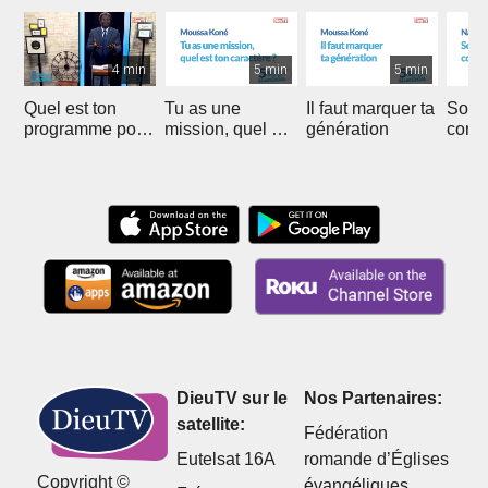
4 min
5 min
5 min
Quel est ton
Tu as une
Il faut marquer ta
Soyer
programme pour
mission, quel est
génération
comme
la fin des temps
ton caractère ?
Saint
?
DieuTV sur le
Nos Partenaires:
satellite:
Fédération
Eutelsat 16A
romande d’Églises
Copyright ©
évangéliques