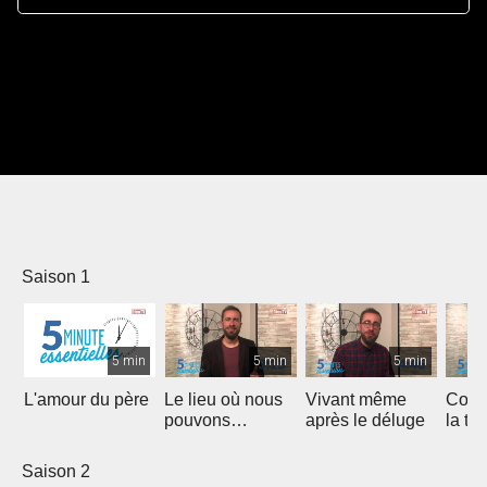
Saison 1
5 min
5 min
5 min
L'amour du père
Le lieu où nous
Vivant même
Comm
pouvons
après le déluge
la te
rencontrer Christ
Saison 2