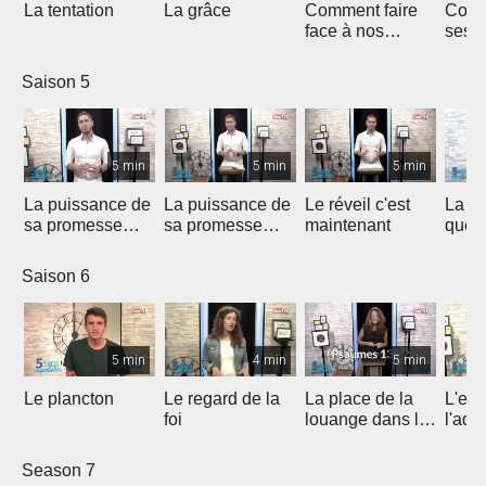
La tentation
La grâce
Comment faire
Comm
face à nos
ses f
épreuves ?
Saison 5
5 min
5 min
5 min
La puissance de
La puissance de
Le réveil c'est
La co
sa promesse
sa promesse
maintenant
que D
(1/2)
(2/2)
fidèl
Saison 6
5 min
4 min
5 min
Le plancton
Le regard de la
La place de la
L'es
foi
louange dans la
l'ado
vie d'adoration
Season 7