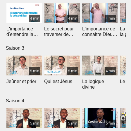
4 min
4 min
4 min
L'importance
Le secret pour
L'importance de
La p
d'entendre la
traverser de
connaitre Dieu
la gé
voix de Dieu
déserts dans vos
plus près
vies
Saison 3
5 min
5 min
4 min
Jeûner et prier
Qui est Jésus
La logique
Le N
divine
Saison 4
5 min
5 min
5 min