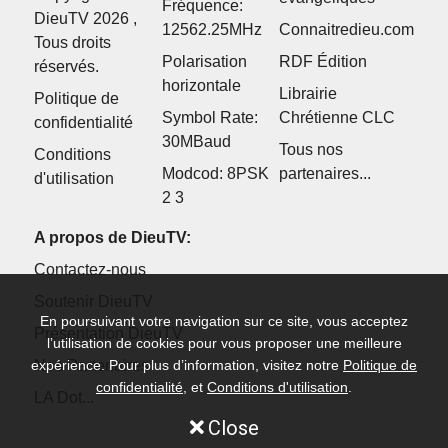
Fréquence:
DieuTV 2026 ,
12562.25MHz
Connaitredieu.com
Tous droits
Polarisation
RDF Édition
réservés.
horizontale
Librairie
Politique de
Symbol Rate:
Chrétienne CLC
confidentialité
30MBaud
Tous nos
Conditions
Modcod: 8PSK
partenaires...
d'utilisation
2 3
A propos de DieuTV:
Contactez-nous
Soutenir DieuTV
En poursuivant votre navigation sur ce site, vous acceptez
Présentation DieuTV
l’utilisation de cookies pour vous proposer une meilleure
Nos Partenaires
expérience. Pour plus d’information, visitez notre
Politique de
confidentialité
, et
Conditions d'utilisation
.
LA Dot...