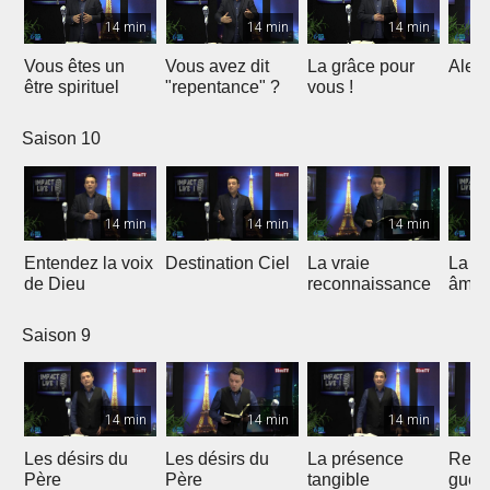
14 min
14 min
14 min
Vous êtes un
Vous avez dit
La grâce pour
Alert
être spirituel
"repentance" ?
vous !
Saison 10
14 min
14 min
14 min
Entendez la voix
Destination Ciel
La vraie
La va
de Dieu
reconnaissance
âme
Saison 9
14 min
14 min
14 min
Les désirs du
Les désirs du
La présence
Recev
Père
Père
tangible
guér