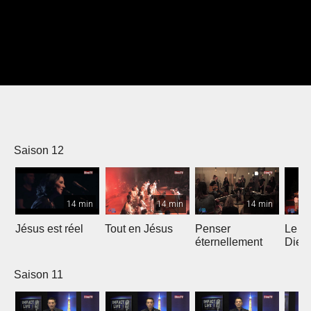
Saison 12
14 min
14 min
14 min
Jésus est réel
Tout en Jésus
Penser
Le R
éternellement
Dieu 
Saison 11