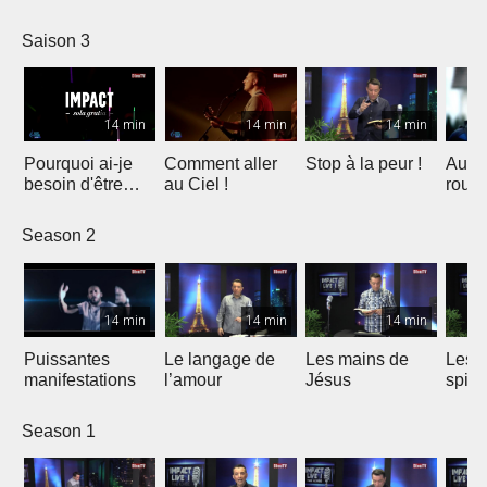
Saison 3
14 min
14 min
14 min
Pourquoi ai-je
Comment aller
Stop à la peur !
Au b
besoin d'être
au Ciel !
roul
sauvé ?
Season 2
14 min
14 min
14 min
Puissantes
Le langage de
Les mains de
Les 4
manifestations
l’amour
Jésus
spiri
Season 1