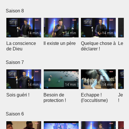
Père
Saison 8
14 min
14 min
14 min
La conscience
Il existe un père
Quelque chose à
Le Sa
de Dieu
déclarer !
Saison 7
14 min
14 min
14 min
Sois guéri !
Besoin de
Echappe !
Je n'
protection !
(l'occultisme)
!
Saison 6