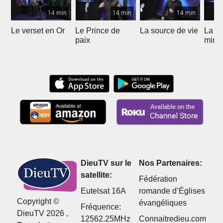
14 min
14 min
14 min
Le verset en Or
Le Prince de
La source de vie
La p
paix
mira
DieuTV sur le
Nos Partenaires:
satellite:
Fédération
Eutelsat 16A
romande d’Églises
Copyright ©
évangéliques
Fréquence:
DieuTV 2026 ,
12562.25MHz
Connaitredieu.com