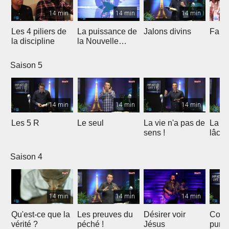
14 min
14 min
14 min
Les 4 piliers de
La puissance de
Jalons divins
Faits
la discipline
la Nouvelle
alliance
Saison 5
14 min
14 min
14 min
Les 5 R
Le seul
La vie n'a pas de
La fo
sens !
lâche
Saison 4
14 min
14 min
14 min
Qu'est-ce que la
Les preuves du
Désirer voir
Cons
vérité ?
péché !
Jésus
purif