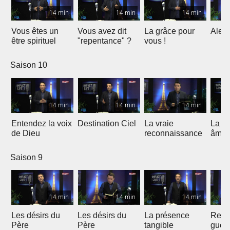
14 min
14 min
14 min
Vous êtes un
Vous avez dit
La grâce pour
Alert
être spirituel
"repentance" ?
vous !
Saison 10
14 min
14 min
14 min
Entendez la voix
Destination Ciel
La vraie
La va
de Dieu
reconnaissance
âme
Saison 9
14 min
14 min
14 min
Les désirs du
Les désirs du
La présence
Recev
Père
Père
tangible
guér