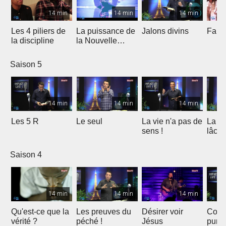
14 min
14 min
14 min
Les 4 piliers de
La puissance de
Jalons divins
Faits
la discipline
la Nouvelle
alliance
Saison 5
14 min
14 min
14 min
Les 5 R
Le seul
La vie n'a pas de
La fo
sens !
lâche
Saison 4
14 min
14 min
14 min
Qu'est-ce que la
Les preuves du
Désirer voir
Cons
vérité ?
péché !
Jésus
purif