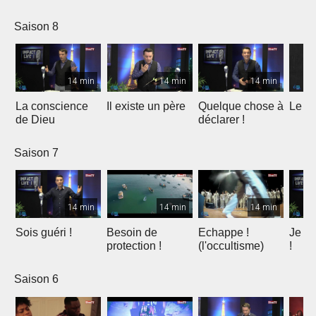
Père
Saison 8
14 min
14 min
14 min
La conscience
Il existe un père
Quelque chose à
Le Sa
de Dieu
déclarer !
Saison 7
14 min
14 min
14 min
Sois guéri !
Besoin de
Echappe !
Je n'
protection !
(l'occultisme)
!
Saison 6