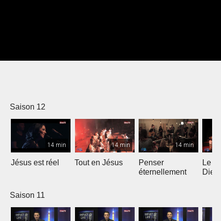
Saison 12
14 min
14 min
14 min
Jésus est réel
Tout en Jésus
Penser
Le R
éternellement
Dieu 
Saison 11