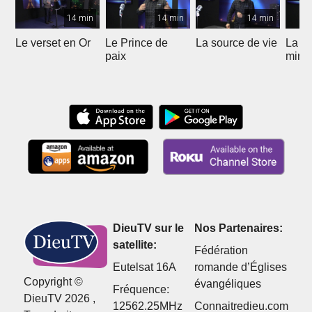
14 min
14 min
14 min
Le verset en Or
Le Prince de
La source de vie
La p
paix
mira
DieuTV sur le
Nos Partenaires:
satellite:
Fédération
Eutelsat 16A
romande d’Églises
Copyright ©
évangéliques
Fréquence:
DieuTV 2026 ,
12562.25MHz
Connaitredieu.com