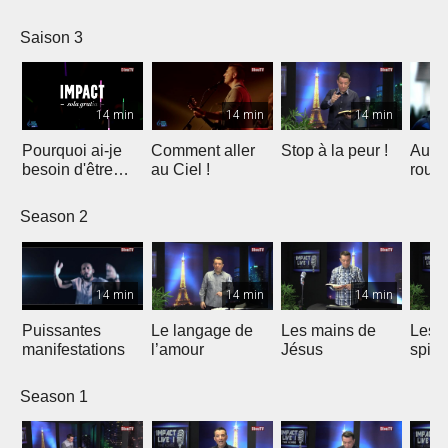
Saison 3
14 min
14 min
14 min
Pourquoi ai-je
Comment aller
Stop à la peur !
Au b
besoin d'être
au Ciel !
roul
sauvé ?
Season 2
14 min
14 min
14 min
Puissantes
Le langage de
Les mains de
Les 4
manifestations
l’amour
Jésus
spiri
Season 1