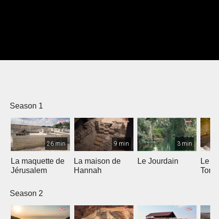
Season 1
26 min
9 min
3 min
La maquette de
La maison de
Le Jourdain
Le Ja
Jérusalem
Hannah
Tom
Season 2