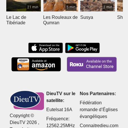
21 min
5 min
2 min
Le Lac de
Les Rouleaux de
Susya
Shilo
Tibériade
Qumran
DieuTV sur le
Nos Partenaires:
satellite:
Fédération
Eutelsat 16A
romande d’Églises
Copyright ©
évangéliques
Fréquence:
DieuTV 2026 ,
12562.25MHz
Connaitredieu.com