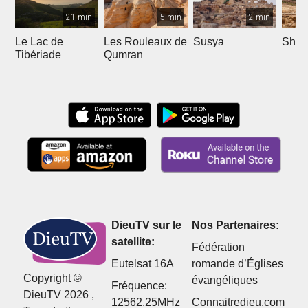
21 min
5 min
2 min
Le Lac de
Les Rouleaux de
Susya
Shilo
Tibériade
Qumran
DieuTV sur le
Nos Partenaires:
satellite:
Fédération
Eutelsat 16A
romande d’Églises
Copyright ©
évangéliques
Fréquence:
DieuTV 2026 ,
12562.25MHz
Connaitredieu.com