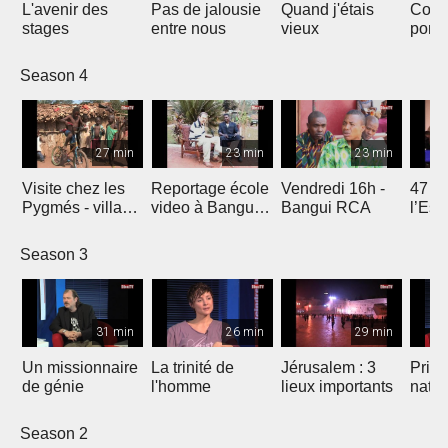
L'avenir des
Pas de jalousie
Quand j'étais
Const
stages
entre nous
vieux
pont
Season 4
27 min
23 min
23 min
Visite chez les
Reportage école
Vendredi 16h -
47 mi
Pygmés - village
video à Bangui
Bangui RCA
l’Ess
reportage RCA
(RCA)
Season 3
31 min
26 min
29 min
Un missionnaire
La trinité de
Jérusalem : 3
Prièr
de génie
l'homme
lieux importants
natio
Season 2