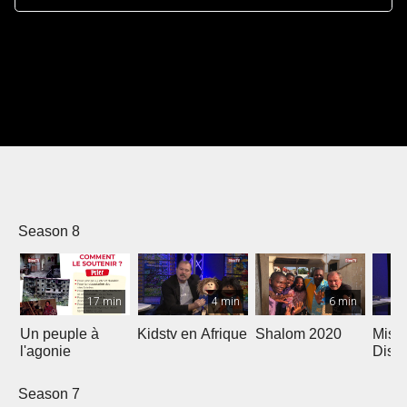
Season 8
17 min
4 min
6 min
Un peuple à
Kidstv en Afrique
Shalom 2020
Mise 
l'agonie
Disce
One'
Season 7