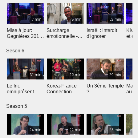
7 min
8 min
52 min
Mise à jour:
Surcharge
Israël : Interdit
Kivu,
Gagnières 2019
émotionnelle -
d'ignorer
et en
et Kim Phuc
NDE
Seson 6
31 min
23 min
29 min
Le fric
Korea-France
Un 3ème Temple
Marse
omniprésent
Connection
?
au bu
Season 5
24 min
22 min
25 min