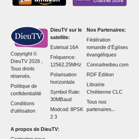
DieuTV sur le
Nos Partenaires:
satellite:
Fédération
Eutelsat 16A
romande d’Églises
Copyright ©
évangéliques
Fréquence:
DieuTV 2026 ,
12562.25MHz
Connaitredieu.com
Tous droits
Polarisation
RDF Édition
réservés.
horizontale
Librairie
Politique de
Symbol Rate:
Chrétienne CLC
confidentialité
30MBaud
Tous nos
Conditions
Modcod: 8PSK
partenaires...
d'utilisation
2 3
A propos de DieuTV: