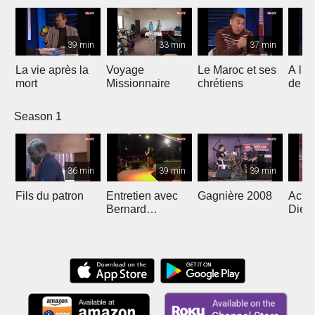
39 min
33 min
37 min
La vie après la
Voyage
Le Maroc et ses
A la 
mort
Missionnaire
chrétiens
de Pa
Font
Season 1
36 min
39 min
39 min
Fils du patron
Entretien avec
Gagnière 2008
Actua
Bernard
Dieu
Sauvagnat et
Hop 
Brigitte Blaise
Soda