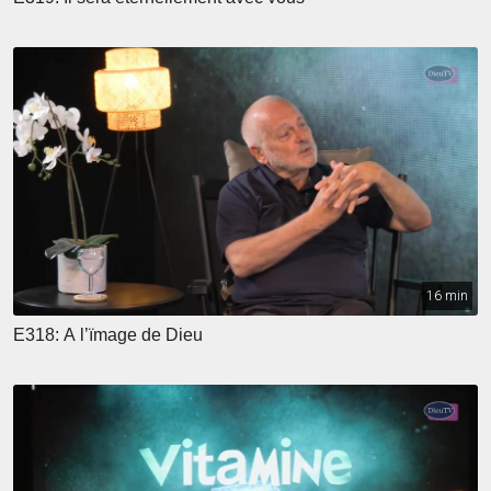
16 min
E318: A l’ïmage de Dieu