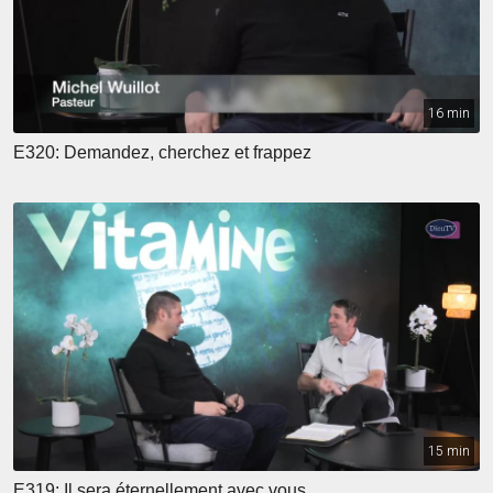
16 min
E320: Demandez, cherchez et frappez
15 min
E319: Il sera éternellement avec vous