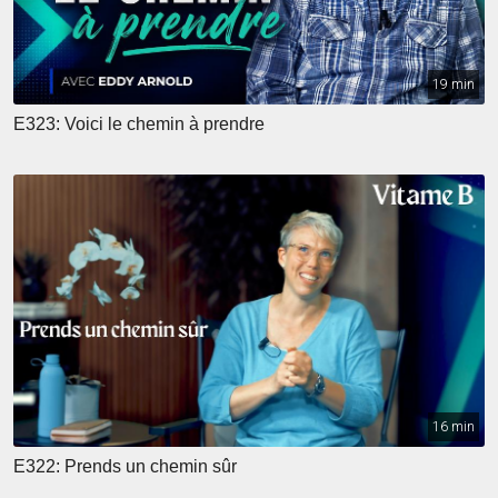
19 min
E323: Voici le chemin à prendre
16 min
E322: Prends un chemin sûr