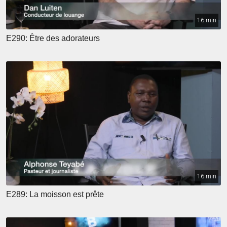
16 min
E290: Être des adorateurs
16 min
E289: La moisson est prête