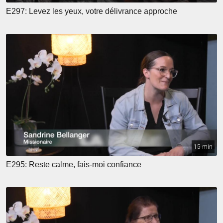
E297: Levez les yeux, votre délivrance approche
15 min
E295: Reste calme, fais-moi confiance