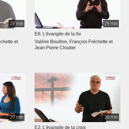
29 min
29 min
E6: L'évangile de la foi
chette et
Valérie Bouillon, François Fréchette et
Jean-Pierre Cloutier
29 min
29 min
E2: L'évangile de la croix