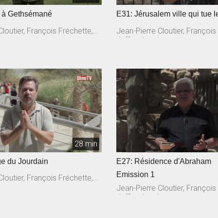
e à Gethsémané
E31: Jérusalem ville qui tue 
loutier, François Fréchette,
Jean-Pierre Cloutier, François
n
Jeffrey Laurin
28 min
e du Jourdain
E27: Résidence d'Abraham
Emission 1
loutier, François Fréchette,
n
Jean-Pierre Cloutier, François
Jeffrey Laurin