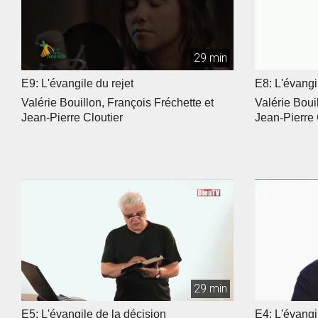
29 min
E9: L'évangile du rejet
E8: L'évangil
Valérie Bouillon, François Fréchette et
Valérie Boui
Jean-Pierre Cloutier
Jean-Pierre 
29 min
E5: L'évangile de la décision
E4: L'évangi