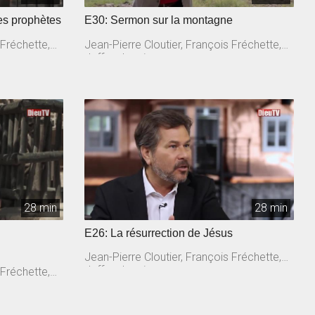
les prophètes
E30: Sermon sur la montagne
 Fréchette,
Jean-Pierre Cloutier, François Fréchette,
Jeffrey Laurin
28 min
28 min
E26: La résurrection de Jésus
Jean-Pierre Cloutier, François Fréchette,
Jeffrey Laurin
 Fréchette,