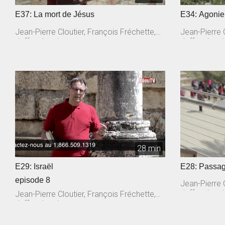
E37: La mort de Jésus
E34: Agoni
Jean-Pierre Cloutier, François Fréchette,
Jean-Pierre C
Jeffrey Laurin
Jeffrey Lauri
28 min
E29: Israël
E28: Passag
episode 8
Jean-Pierre C
Jeffrey Lauri
Jean-Pierre Cloutier, François Fréchette,
Jeffrey Laurin