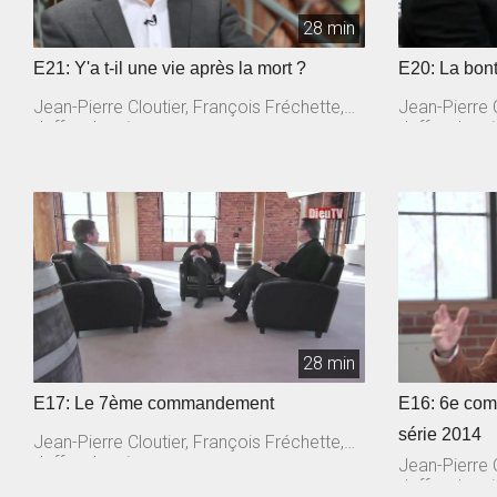
28 min
E21: Y'a t-il une vie après la mort ?
E20: La bon
Jean-Pierre Cloutier, François Fréchette,
Jean-Pierre C
Jeffrey Laurin
Jeffrey Lauri
28 min
E17: Le 7ème commandement
E16: 6e co
série 2014
Jean-Pierre Cloutier, François Fréchette,
Jeffrey Laurin
Jean-Pierre C
Jeffrey Lauri