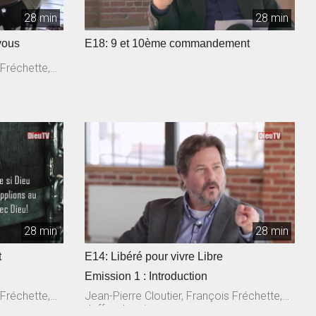
28 min
28 min
vous
E18: 9 et 10ème commandement
 Fréchette,
28 min
28 min
t
E14: Libéré pour vivre Libre
Emission 1 : Introduction
 Fréchette,
Jean-Pierre Cloutier, François Fréchette,
Jeffrey Laurin