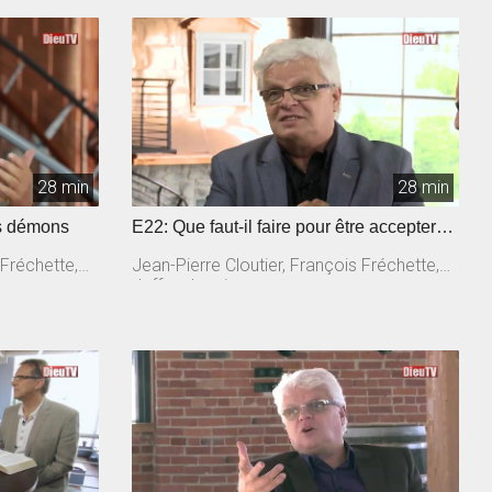
28 min
28 min
es démons
E22: Que faut-il faire pour être accepter
par Dieu ?
 Fréchette,
Jean-Pierre Cloutier, François Fréchette,
Jeffrey Laurin