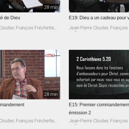
28 min
té de Dieu
E19: Dieu a un cadeau pour 
loutier, François Fréchette,
Jean-Pierre Cloutier, François
n
Jeffrex Laurin
28 min
mmandement
E15: Premier commandemen
émission 2
loutier, François Fréchette,
Jean-Pierre Cloutier, François
n
Jeffrey Laurin