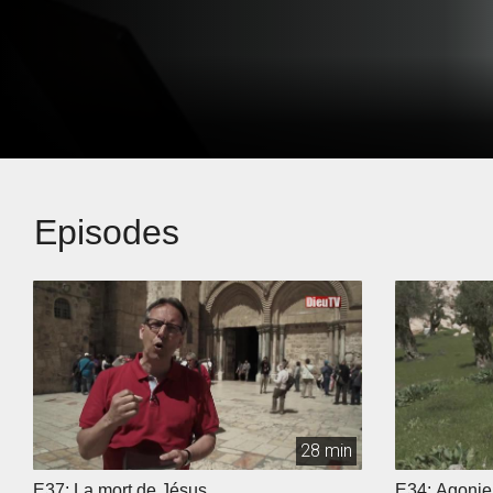
Episodes
28 min
E37: La mort de Jésus
E34: Agoni