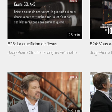
28 min
E25: La crucifixion de Jésus
E24: Vous a-
Jean-Pierre Cloutier, François Fréchette,
Jean-Pierre C
Jeffrey Laurin
Jeffrey Lauri
28 min