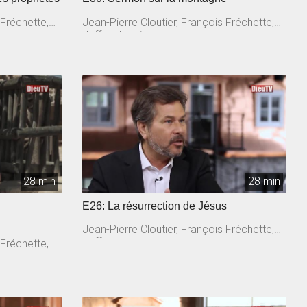
 Fréchette,
Jean-Pierre Cloutier, François Fréchette,
Jeffrey Laurin
28 min
28 min
E26: La résurrection de Jésus
Jean-Pierre Cloutier, François Fréchette,
Jeffrey Laurin
 Fréchette,