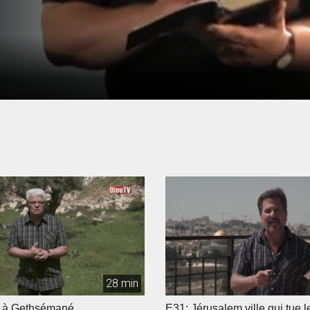
28 min
e à Gethsémané
E31: Jérusalem ville qui tue 