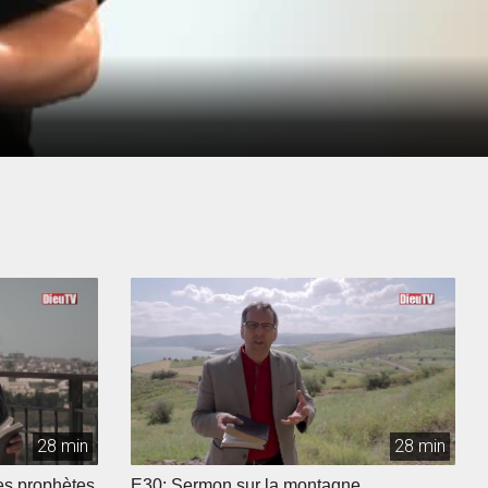
28 min
28 min
les prophètes
E30: Sermon sur la montagne