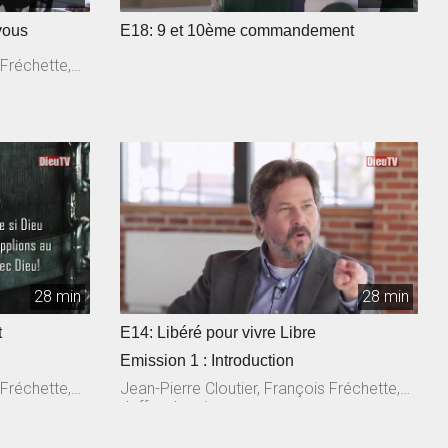
vous
E18: 9 et 10ème commandement
 Fréchette,
28 min
28 min
t
E14: Libéré pour vivre Libre
Emission 1 : Introduction
 Fréchette,
Jean-Pierre Cloutier, François Fréchette,
Jeffrey Laurin