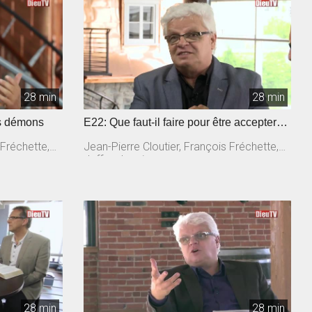
28 min
28 min
es démons
E22: Que faut-il faire pour être accepter
par Dieu ?
 Fréchette,
Jean-Pierre Cloutier, François Fréchette,
Jeffrey Laurin
28 min
28 min