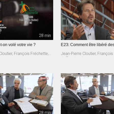
28 min
t-on volé votre vie ?
E23: Comment être libéré d
loutier, François Fréchette,
Jean-Pierre Cloutier, François
n
Jeffrey Laurin
28 min