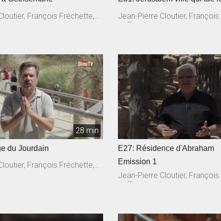
loutier, François Fréchette,
Jean-Pierre Cloutier, François
n
Jeffrey Laurin
28 min
e du Jourdain
E27: Résidence d'Abraham
Emission 1
loutier, François Fréchette,
n
Jean-Pierre Cloutier, François
Jeffrey Laurin