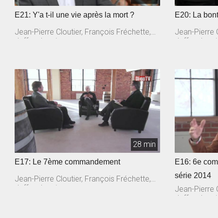
E21: Y'a t-il une vie après la mort ?
E20: La bon
Jean-Pierre Cloutier, François Fréchette,
Jean-Pierre C
Jeffrey Laurin
Jeffrey Lauri
28 min
E17: Le 7ème commandement
E16: 6e co
série 2014
Jean-Pierre Cloutier, François Fréchette,
Jeffrey Laurin
Jean-Pierre C
Jeffrey Lauri