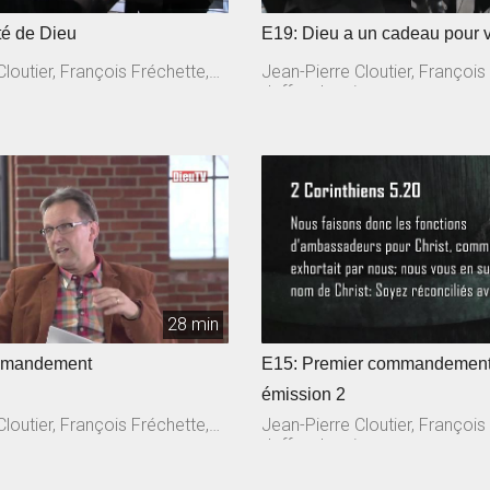
té de Dieu
E19: Dieu a un cadeau pour 
loutier, François Fréchette,
Jean-Pierre Cloutier, François
n
Jeffrex Laurin
28 min
mmandement
E15: Premier commandemen
émission 2
loutier, François Fréchette,
Jean-Pierre Cloutier, François
n
Jeffrey Laurin