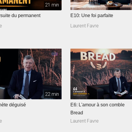
21 min
poursuite du permanent
E10: Une foi parfaite
e
Laurent Favre
22 min
hète déguisé
E6: L'amour à son comble
Bread
e
Laurent Favre