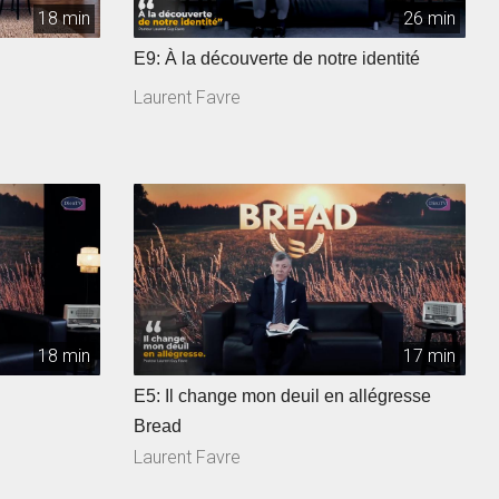
18 min
26 min
E9: À la découverte de notre identité
Laurent Favre
18 min
17 min
E5: Il change mon deuil en allégresse
Bread
Laurent Favre