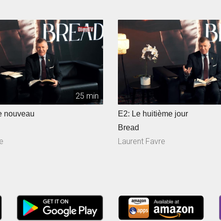
25 min
e nouveau
E2: Le huitième jour
Bread
e
Laurent Favre