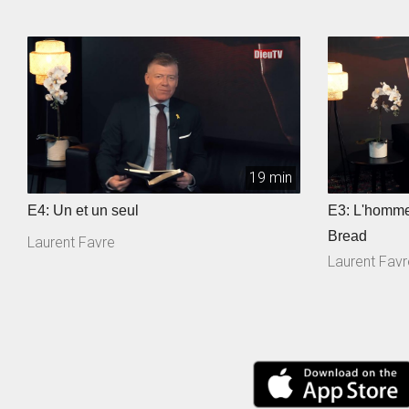
19 min
E4: Un et un seul
E3: L'homm
Bread
Laurent Favre
Laurent Favr