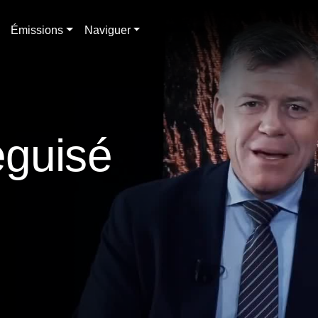
Émissions
Naviguer
éguisé