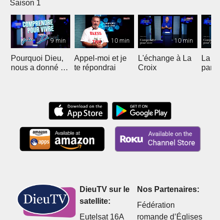
Saison 1
9 min
10 min
10 min
Pourquoi Dieu,
Appel-moi et je
L'échange à La
La p
nous a donné un
te répondrai
Croix
pard
livre ?
DieuTV sur le
Nos Partenaires:
satellite:
Fédération
Eutelsat 16A
romande d’Églises