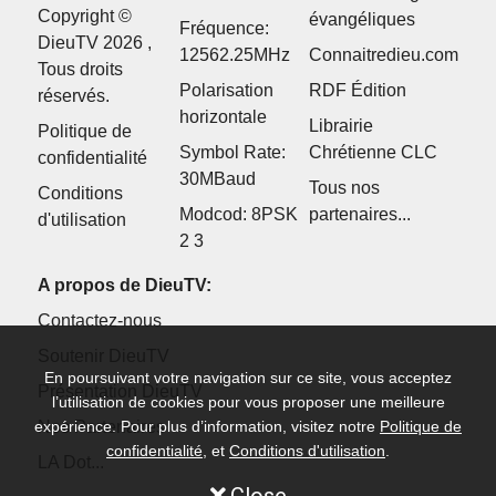
Copyright ©
évangéliques
Fréquence:
DieuTV 2026 ,
12562.25MHz
Connaitredieu.com
Tous droits
Polarisation
RDF Édition
réservés.
horizontale
Librairie
Politique de
Symbol Rate:
Chrétienne CLC
confidentialité
30MBaud
Tous nos
Conditions
Modcod: 8PSK
partenaires...
d'utilisation
2 3
A propos de DieuTV:
Contactez-nous
Soutenir DieuTV
En poursuivant votre navigation sur ce site, vous acceptez
Présentation DieuTV
l’utilisation de cookies pour vous proposer une meilleure
Nos Partenaires
expérience. Pour plus d’information, visitez notre
Politique de
confidentialité
, et
Conditions d'utilisation
.
LA Dot...