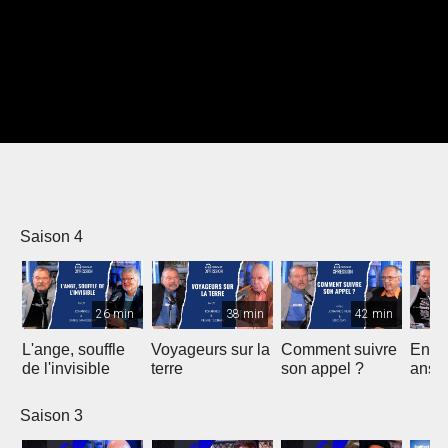
Saison 4
26 min
38 min
42 min
L'ange, souffle
Voyageurs sur la
Comment suivre
En ro
de l'invisible
terre
son appel ?
ans 
Saison 3