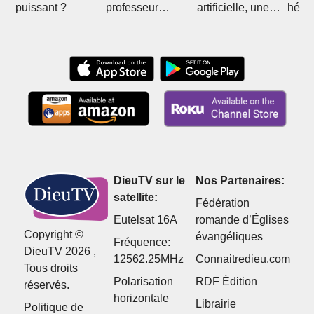
puissant ?
professeur
artificielle, une
hérit
Daniel
nouvelle
Roy
Marguerat
religion… ?
DieuTV sur le
Nos Partenaires:
satellite:
Fédération
Eutelsat 16A
romande d’Églises
Copyright ©
évangéliques
Fréquence:
DieuTV 2026 ,
12562.25MHz
Connaitredieu.com
Tous droits
Polarisation
RDF Édition
réservés.
horizontale
Librairie
Politique de