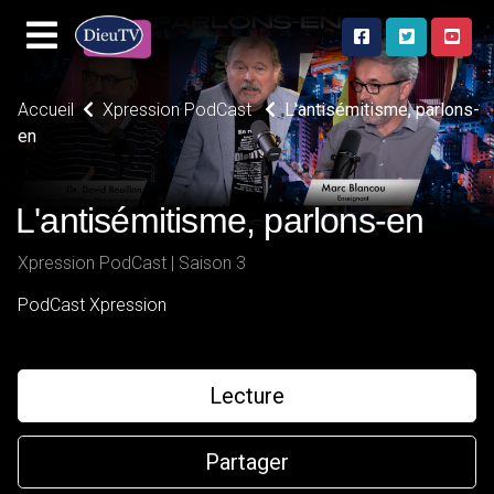
Accueil
Xpression PodCast
L'antisémitisme, parlons-
en
L'antisémitisme, parlons-en
Xpression PodCast | Saison 3
PodCast Xpression
Lecture
Partager