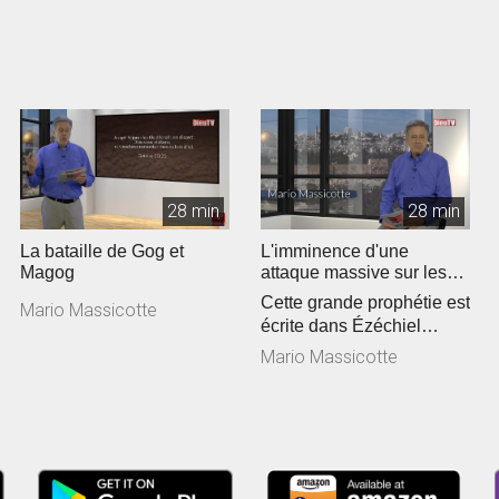
28 min
28 min
La bataille de Gog et
L'imminence d'une
Magog
attaque massive sur les
montagnes d'Israel
Cette grande prophétie est
Mario Massicotte
écrite dans Ézéchiel
chapitres 38 - 39 et son
Mario Massicotte
acc...