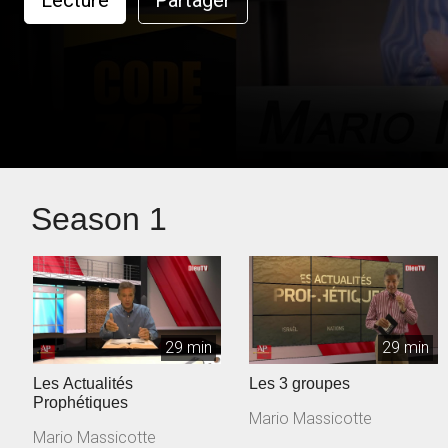
Lecture
Partager
Season 1
29 min
29 min
Les Actualités
Les 3 groupes
Prophétiques
Mario Massicotte
Mario Massicotte