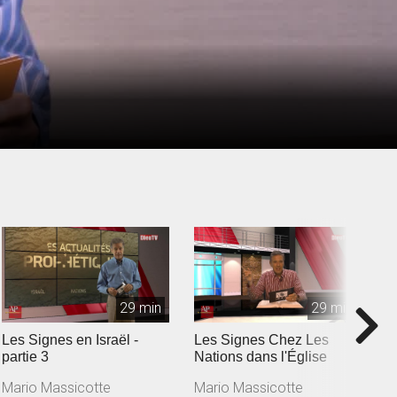
29 min
29 min
Les Signes en Israël -
Les Signes Chez Les
C
partie 3
Nations dans l'Église
e
à
Mario Massicotte
Mario Massicotte
M