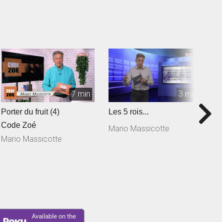
7 min
3 min
Porter du fruit (4)
Les 5 rois...
O
Code Zoé
Mario Massicotte
M
Mario Massicotte