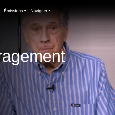
Émissions
Naviguer
uragement