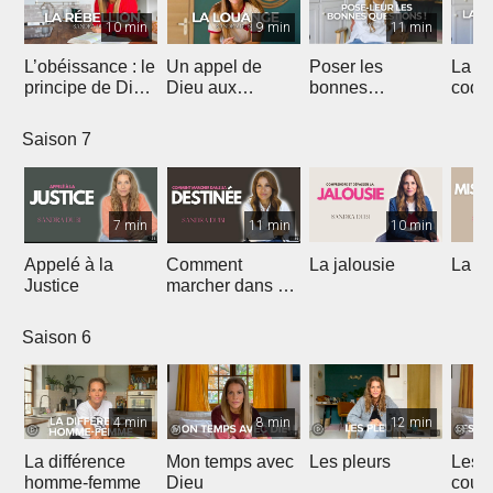
10 min
9 min
11 min
L’obéissance : le
Un appel de
Poser les
La
principe de Dieu
Dieu aux
bonnes
codé
qui débloque ta
adorateurs pour
questions
affec
vie
2026
Saison 7
7 min
11 min
10 min
Appelé à la
Comment
La jalousie
La m
Justice
marcher dans sa
destinée
Saison 6
4 min
8 min
12 min
La différence
Mon temps avec
Les pleurs
Les 
homme-femme
Dieu
couc