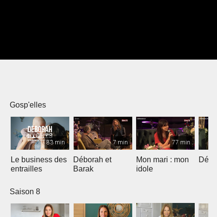
Gosp'elles
83 min
7 min
77 min
Le business des
Déborah et
Mon mari : mon
Débo
entrailles
Barak
idole
Saison 8