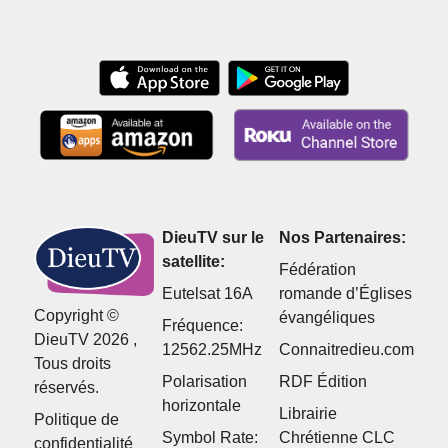
DieuTV sur le
Nos Partenaires:
satellite:
Fédération
Eutelsat 16A
romande d’Églises
Copyright ©
évangéliques
Fréquence:
DieuTV 2026 ,
12562.25MHz
Connaitredieu.com
Tous droits
Polarisation
RDF Édition
réservés.
horizontale
Librairie
Politique de
Symbol Rate:
Chrétienne CLC
confidentialité