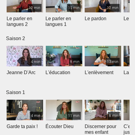
12 min
15 min
12 min
Le parler en
Le parler en
Le pardon
Le de
langues 2
langues 1
Saison 2
4 min
8 min
13 min
Jeanne D'Arc
L'éducation
L'enlèvement
La co
Saison 1
4 min
11 min
8 min
Garde ta paix !
Écouter Dieu
Discerner pour
C'est
mes enfant
juste