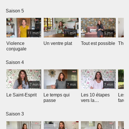
Saison 5
11 min
11 min
5 min
Violence
Un ventre plat
Tout est possible
The p
conjugale
Saison 4
7 min
7 min
7 min
Le Saint-Esprit
Le temps qui
Les 10 étapes
Les f
passe
vers la
fard
délivrance
Saison 3